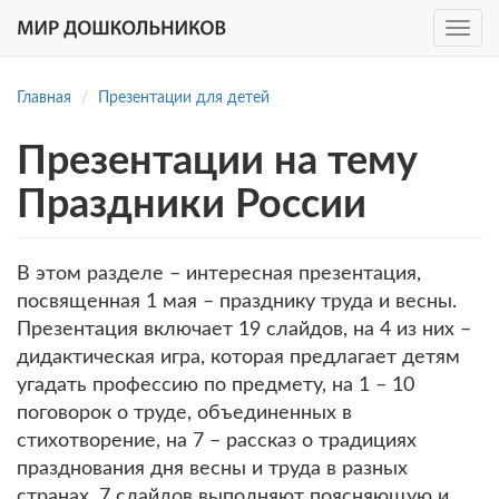
Toggle
navig
Перейти
к
Главная
Презентации для детей
основному
содержанию
Презентации на тему
Праздники России
В этом разделе – интересная презентация,
посвященная 1 мая – празднику труда и весны.
Презентация включает 19 слайдов, на 4 из них –
дидактическая игра, которая предлагает детям
угадать профессию по предмету, на 1 – 10
поговорок о труде, объединенных в
стихотворение, на 7 – рассказ о традициях
празднования дня весны и труда в разных
странах, 7 слайдов выполняют поясняющую и