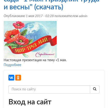
и весны" (скачать)
Опубликовано 1 мая 2017 - 02:28 пользователем
admin
Настоящая презентация на тему «1 мая.
Подробнее
о
Презентация
для
детского
сада
"1
мая.
Праздник
Вход на сайт
труда