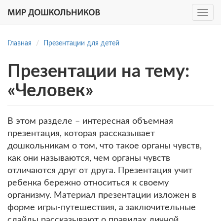
Toggle
navig
Перейти
к
Главная
Презентации для детей
основному
содержанию
Презентации на тему:
«Человек»
В этом разделе – интересная объемная
презентация, которая рассказывает
дошкольникам о том, что такое органы чувств,
как они называются, чем органы чувств
отличаются друг от друга. Презентация учит
ребенка бережно относиться к своему
организму. Материал презентации изложен в
форме игры-путешествия, а заключительные
слайды рассказывают о правилах личной