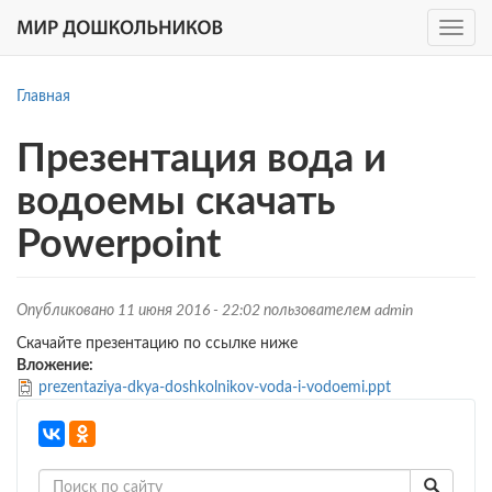
Toggle
navig
Перейти
к
Главная
основному
содержанию
Презентация вода и
водоемы скачать
Powerpoint
Опубликовано 11 июня 2016 - 22:02 пользователем
admin
Скачайте презентацию по ссылке ниже
Вложение:
prezentaziya-dkya-doshkolnikov-voda-i-vodoemi.ppt