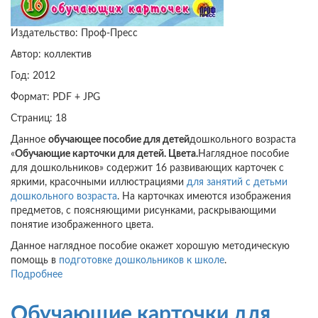
Издательство: Проф-Пресс
Автор: коллектив
Год: 2012
Формат: PDF + JPG
Страниц: 18
Данное
обучающее пособие для детей
дошкольного возраста
«
Обучающие карточки для детей. Цвета.
Наглядное пособие
для дошкольников» содержит 16 развивающих карточек с
яркими, красочными иллюстрациями
для занятий с детьми
дошкольного возраста
. На карточках имеются изображения
предметов, с поясняющими рисунками, раскрывающими
понятие изображенного цвета.
Данное наглядное пособие окажет хорошую методическую
помощь в
подготовке дошкольников к школе
.
Подробнее
о
Обучающие
карточки
Обучающие карточки для
для