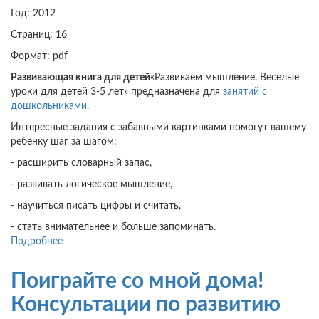
Год: 2012
Страниц: 16
Формат: pdf
Развивающая книга для детей
«Развиваем мышление. Веселые
уроки для детей 3-5 лет» предназначена для
занятий с
дошкольниками
.
Интересные задания с забавными картинками помогут вашему
ребенку шаг за шагом:
- расширить словарный запас,
- развивать логическое мышление,
- научиться писать цифры и считать,
- стать внимательнее и больше запоминать.
Подробнее
о
Развиваем
мышление.
Поиграйте со мной дома!
Веселые
уроки
Консультации по развитию
для