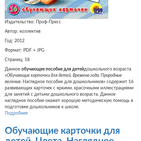
Издательство: Проф-Пресс
Автор: коллектив
Год: 2012
Формат: PDF + JPG
Страниц: 18
Данное
обучающее пособие для детей
дошкольного возраста
«
Обучающие карточки для детей. Времена года. Природные
явления
. Наглядное пособие для дошкольников» содержит 16
развивающих карточек с яркими, красочными иллюстрациями
для занятий с детьми дошкольного возраста. Данное
наглядное пособие окажет хорошую методическую помощь в
подготовке дошкольников к школе.
Подробнее
о
Обучающие
карточки
Обучающие карточки для
для
детей.