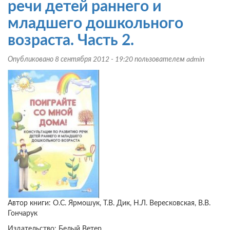
речи детей раннего и
детей
3-
младшего дошкольного
5
возраста. Часть 2.
лет.
Опубликовано 8 сентября 2012 - 19:20 пользователем
admin
Автор книги: О.С. Ярмошук, Т.В. Дик, Н.Л. Вересковская, В.В.
Гончарук
Издательство: Белый Ветер