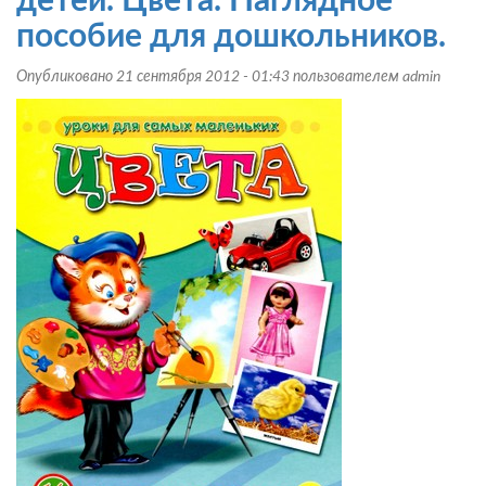
детей. Цвета. Наглядное
Времена
пособие для дошкольников.
года.
Природные
Опубликовано 21 сентября 2012 - 01:43 пользователем
admin
явления.
Наглядное
пособие
для
дошкольников.