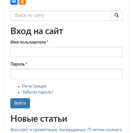
по
развитию
речи
детей
раннего
Вход на сайт
и
младшего
дошкольного
Имя пользователя
*
возраста.
Часть
2.
Пароль
*
Регистрация
Забыли пароль?
Войти
Новые статьи
Конспект и презентация, посвященные 75-летию полного