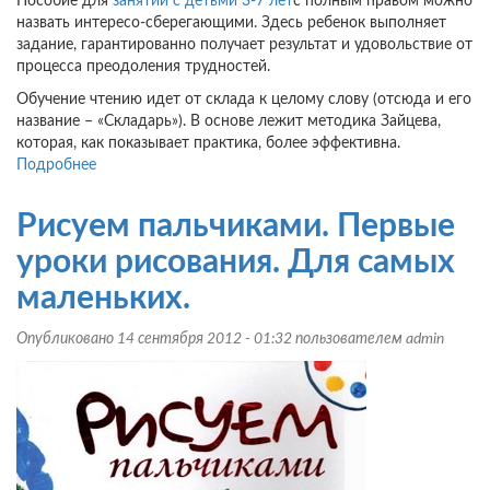
Пособие для
занятий с детьми 3-7 лет
с полным правом можно
назвать интересо-сберегающими. Здесь ребенок выполняет
задание, гарантированно получает результат и удовольствие от
процесса преодоления трудностей.
Обучение чтению идет от склада к целому слову (отсюда и его
название – «Складарь»). В основе лежит методика Зайцева,
которая, как показывает практика, более эффективна.
Подробнее
о
Обучение
чтению
Рисуем пальчиками. Первые
детей
3-
уроки рисования. Для самых
7
маленьких.
лет.
Складарь.
Опубликовано 14 сентября 2012 - 01:32 пользователем
admin
Тетрадь.