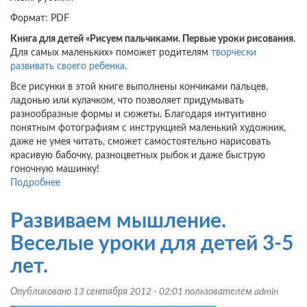
Формат: PDF
Книга для детей «Рисуем пальчиками. Первые уроки рисования
.
Для самых маленьких» поможет родителям
творчески
развивать своего ребенка
.
Все рисунки в этой книге выполнены кончиками пальцев,
ладонью или кулачком, что позволяет придумывать
разнообразные формы и сюжеты. Благодаря интуитивно
понятным фотографиям с инструкцией маленький художник,
даже не умея читать, сможет самостоятельно нарисовать
красивую бабочку, разноцветных рыбок и даже быструю
гоночную машинку!
Подробнее
о
Рисуем
пальчиками.
Развиваем мышление.
Первые
уроки
Веселые уроки для детей 3-5
рисования.
лет.
Для
самых
Опубликовано 13 сентября 2012 - 02:01 пользователем
admin
маленьких.