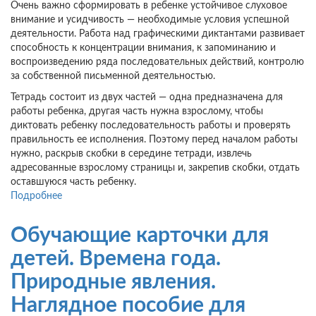
Очень важно сформировать в ребенке устойчивое слуховое
внимание и усидчивость — необходимые условия успешной
деятельности. Работа над графическими диктантами развивает
способность к концентрации внимания, к запоминанию и
воспроизведению ряда последовательных действий, контролю
за собственной письменной деятельностью.
Тетрадь состоит из двух частей — одна предназначена для
работы ребенка, другая часть нужна взрослому, чтобы
диктовать ребенку последовательность работы и проверять
правильность ее исполнения. Поэтому перед началом работы
нужно, раскрыв скобки в середине тетради, извлечь
адресованные взрослому страницы и, закрепив скобки, отдать
оставшуюся часть ребенку.
Подробнее
о
Графические
диктанты.
Обучающие карточки для
Домашние
животные.
детей. Времена года.
Занятия
Природные явления.
с
детьми
Наглядное пособие для
6