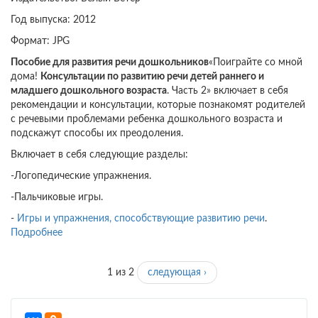
Год выпуска: 2012
Формат: JPG
Пособие для развития речи дошкольников
«Поиграйте со мной
дома!
Консультации по развитию речи детей раннего и
младшего дошкольного возраста
. Часть 2» включает в себя
рекомендации и консультации, которые познакомят родителей
с речевыми проблемами ребенка дошкольного возраста и
подскажут способы их преодоления.
Включает в себя следующие разделы:
-Логопедические упражнения.
-Пальчиковые игры.
-
Игры и упражнения, способствующие развитию речи
.
Подробнее
о
Поиграйте
со
1 из 2
следующая ›
мной
дома!
Консультации