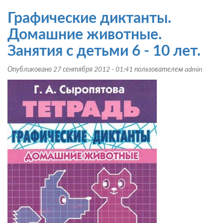
Лепка
в
Графические диктанты.
детском
саду.
Домашние животные.
Конспекты
Занятия с детьми 6 - 10 лет.
занятий
для
Опубликовано 27 сентября 2012 - 01:41 пользователем
admin
детей
2-
7
лет