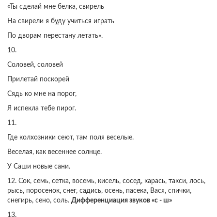
«Ты сделай мне белка, свирель
На свирели я буду учиться играть
По дворам перестану летать».
10.
Соловей, соловей
Прилетай поскорей
Сядь ко мне на порог,
Я испекла тебе пирог.
11.
Где колхозники сеют, там поля веселые.
Веселая, как весеннее солнце.
У Саши новые сани.
12. Сок, семь, сетка, восемь, кисель, сосед, карась, такси, лось,
рысь, поросенок, снег, садись, осень, пасека, Вася, спички,
снегирь, сено, соль.
Дифференциация звуков «с - ш»
13.