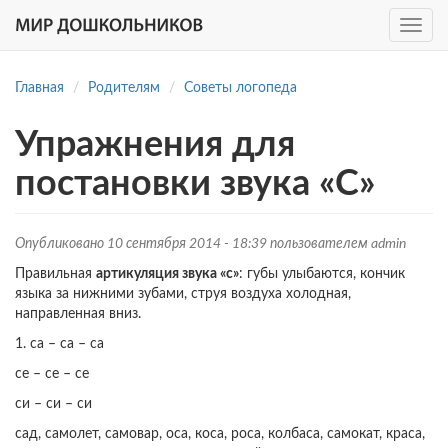
Toggle
navig
Перейти
к
Главная
Родителям
Советы логопеда
основному
содержанию
Упражнения для
постановки звука «С»
Опубликовано 10 сентября 2014 - 18:39 пользователем
admin
Правильная
артикуляция звука «с»
: губы улыбаются, кончик
языка за нижними зубами, струя воздуха холодная,
направленная вниз.
1. са – са – са
се – се – се
си – си – си
сад, самолет, самовар, оса, ​​коса, роса, колбаса, самокат, краса,