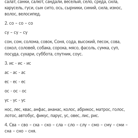
салат, санки, салют, сандали, веселый, село, среда, сила,
карусель, гуси, сын сито, ось, сырники, синий, сила, износ,
волос, велосипед.
2. со – со – со
су – су – су
сон, сом, солома, совок, Соня, сода, высокий, песок, сова,
сокол, соловей, собака, сорока, мясо, фасоль, сумка, суп,
посуда, сухари, суббота, спутник, соус.
3. ис - ис - ис
ас - ас - ас
ес - ес - ес
ос - ос - ос
ус - ус - ус
нос, лес, квас, анфас, ананас, колос, абрикос, матрос, голос,
лотос, автобус, фикус, парус, ус, овес, лис, рис.
4. Сва – сво – ска – ско – сла – сло – слу – смо – сму – сми –
сна – сно – сня.