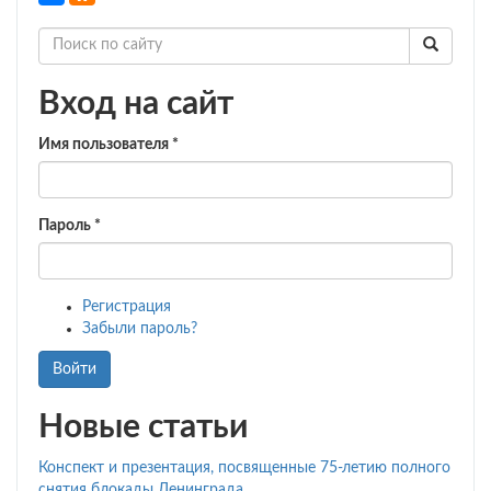
дошкольников
в
детском
саду
Вход на сайт
Имя пользователя
*
Пароль
*
Регистрация
Забыли пароль?
Войти
Новые статьи
Конспект и презентация, посвященные 75-летию полного
снятия блокады Ленинграда