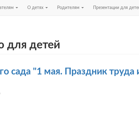
ателям
О детях
Родителям
Презентации для дет
ю для детей
о сада "1 мая. Праздник труда 
n