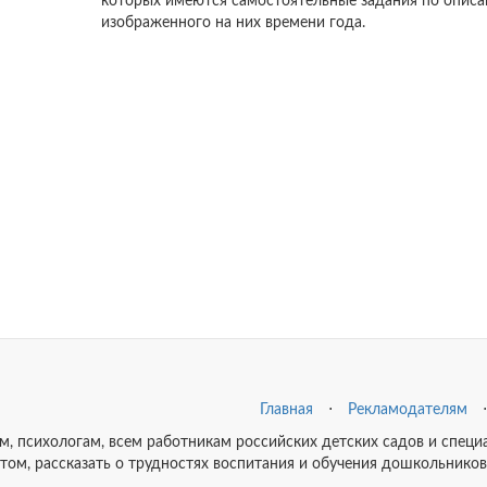
которых имеются самостоятельные задания по опис
изображенного на них времени года.
Главная
⋅
Рекламодателям
⋅
ам, психологам, всем работникам российских детских садов и спе
ытом, рассказать о трудностях воспитания и обучения дошкольников