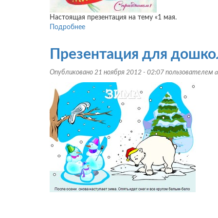
Настоящая презентация на тему «1 мая.
Подробнее
о
Презентация
для
Презентация для дошко
детского
сада
Опубликовано 21 ноября 2012 - 02:07 пользователем
a
"1
мая.
Праздник
труда
и
весны"
(скачать)