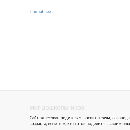
Подробнее
о
Презентация
для
дошкольников
«Времена
года»
Сайт адресован родителям, воспитателям, логопед
возраста, всем тем, кто готов поделиться своим оп