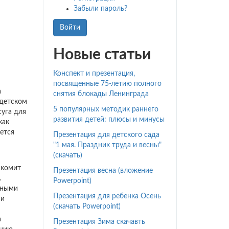
Забыли пароль?
Войти
Новые статьи
Конспект и презентация,
посвященные 75-летию полного
а
снятия блокады Ленинграда
 детском
5 популярных методик раннего
суга для
развития детей: плюсы и минусы
как
ется
Презентация для детского сада
"1 мая. Праздник труда и весны"
(скачать)
акомит
Презентация весна (вложение
.
Powerpoint)
сными
Презентация для ребенка Осень
 и
(скачать Powerpoint)
а
Презентация Зима скачавть