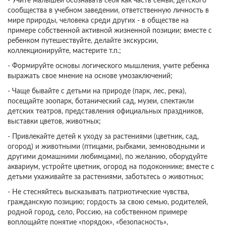
- Учите малышей осознавать себя как часть семьи, детского
сообщества в учебном заведении, ответственную личность в
мире природы, человека среди других - в обществе на
примере собственной активной жизненной позиции; вместе с
ребенком путешествуйте, делайте экскурсии,
коллекционируйте, мастерите т.п.;
- Формируйте основы логического мышления, учите ребенка
выражать свое мнение на основе умозаключений;
- Чаще бывайте с детьми на природе (парк, лес, река),
посещайте зоопарк, ботанический сад, музеи, спектакли
детских театров, представления официальных праздников,
выставки цветов, животных;
- Привлекайте детей к уходу за растениями (цветник, сад,
огород) и животными (птицами, рыбками, земноводными и
другими домашними любимцами), по желанию, оборудуйте
аквариум, устройте цветник, огород на подоконнике; вместе с
детьми ухаживайте за растениями, заботьтесь о животных;
- Не стесняйтесь высказывать патриотические чувства,
гражданскую позицию; гордость за свою семью, родителей,
родной город, село, Россию, на собственном примере
воплощайте понятие «порядок», «безопасность»,