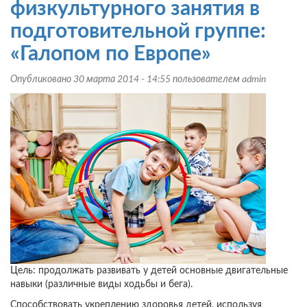
детей
физкультурного занятия в
старшего
подготовительной группе:
дошкольного
возраста:
«Галопом по Европе»
«Растем
сильными!»
Опубликовано 30 марта 2014 - 14:55 пользователем
admin
Цель: продолжать развивать у детей основные двигательные
навыки (различные виды ходьбы и бега).
Способствовать укреплению здоровья детей, используя