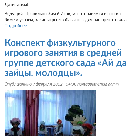
Дети: Зима!
Ведущий: Правильно Зима! Итак, мы отправимся в гости к
Зиме и узнаем, какие игры и забавы она для нас приготовила.
Подробнее
о
Физкультурный
досуг
Конспект физкультурного
в
детском
игрового занятия в средней
саду
группе детского сада «Ай-да
«В
гостях
зайцы, молодцы».
у
Зимы»
Опубликовано 9 февраля 2012 - 04:30 пользователем
admin
для
старшего
дошкольного
возраста.