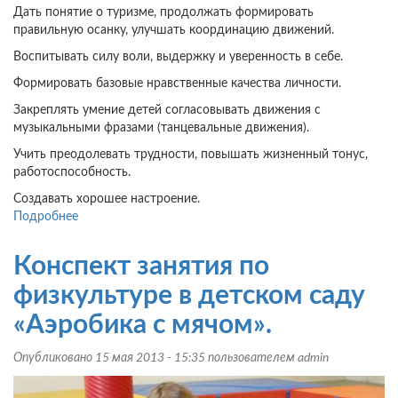
Дать понятие о туризме, продолжать формировать
правильную осанку, улучшать координацию движений.
Воспитывать силу воли, выдержку и уверенность в себе.
Формировать базовые нравственные качества личности.
Закреплять умение детей согласовывать движения с
музыкальными фразами (танцевальные движения).
Учить преодолевать трудности, повышать жизненный тонус,
работоспособность.
Создавать хорошее настроение.
Подробнее
о
Конспект
физкультурного
Конспект занятия по
занятия
с
физкультуре в детском саду
использованием
«Аэробика с мячом».
спортивных
танцев:
Опубликовано 15 мая 2013 - 15:35 пользователем
admin
«Туристическое
путешествие»