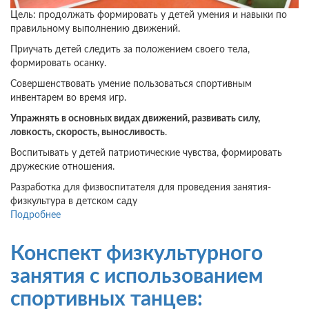
Цель: продолжать формировать у детей умения и навыки по
правильному выполнению движений.
Приучать детей следить за положением своего тела,
формировать осанку.
Совершенствовать умение пользоваться спортивным
инвентарем во время игр.
Упражнять в основных видах движений, развивать силу,
ловкость, скорость, выносливость
.
Воспитывать у детей патриотические чувства, формировать
дружеские отношения.
Разработка для физвоспитателя для проведения занятия-
физкультура в детском саду
Подробнее
о
Конспект
физкультурного
Конспект физкультурного
праздника
в
занятия с использованием
детском
спортивных танцев:
саду: