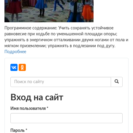
Программное содержание: Учить сохранять устойчивое
равновесие при ходьбе по уменьшенной площади опоры;
упражнять в энергичном отталкивании двумя ногами от пола и
мягком приземлении; упражнять в подлезании под дугу.
Подробнее
о
Конспект
физкультурного
игрового
занятия
в
средней
группе
Вход на сайт
детского
сада
Имя пользователя
*
«Ай-
да
зайцы,
молодцы».
Пароль
*