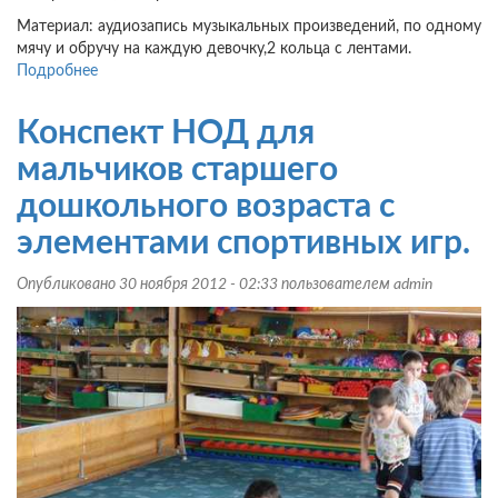
Материал: аудиозапись музыкальных произведений, по одному
мячу и обручу на каждую девочку,2 кольца с лентами.
Подробнее
о
Конспект
занятия
Конспект НОД для
по
физкультуре
мальчиков старшего
в
дошкольного возраста с
детском
саду
элементами спортивных игр.
«Аэробика
с
Опубликовано 30 ноября 2012 - 02:33 пользователем
admin
мячом».