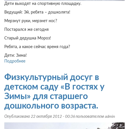
Дети выходят на спортивную площадку.
Ведущий: Эй, ребята – дошколята!
Мерзнут руки, мерзнет нос?
Постарался же сегодня
Старый дедушка Мороз!
Ребята, а какое сейчас время года?
Дети: Зима!
Подробнее
о
Физкультурный
досуг
Физкультурный досуг в
в
детском
детском саду «В гостях у
саду
Зимы» для старшего
«Мы
мороза
дошкольного возраста.
не
боимся»
Опубликовано 22 октября 2012 - 00:36 пользователем
admin
для
старшего