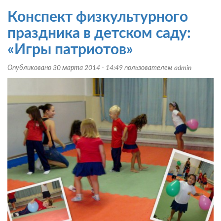
открытого
Конспект физкультурного
физкультурного
занятия
праздника в детском саду:
в
«Игры патриотов»
подготовительной
группе:
Опубликовано 30 марта 2014 - 14:49 пользователем
admin
«Галопом
по
Европе»