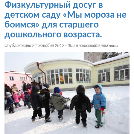
НОД
Физкультурный досуг в
для
мальчиков
детском саду «Мы мороза не
старшего
боимся» для старшего
дошкольного
возраста
дошкольного возраста.
с
элементами
Опубликовано 24 октября 2012 - 00:56 пользователем
admin
спортивных
игр.