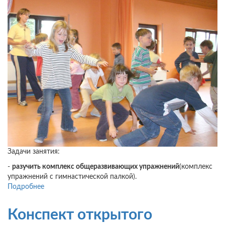
Задачи занятия:
-
разучить комплекс общеразвивающих упражнений
(комплекс
упражнений с гимнастической палкой).
Подробнее
о
Физкультурное
занятие
Конспект открытого
для