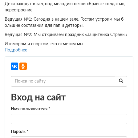
Дети заходят в зал, под мелодию песни «Бравые солдаты»,
перестроение
Ведущая №1: Сегодня в нашем зале. Гостям устроим мы б
ольшие состязания для пап и детворы.
Ведущая №2: Мы открываем праздник «Защитника Страны»
И юмором и спортом, его отметим мы
Подробнее
о
Сценарий
праздника
23
февраля
в
подготовительной
группе
Вход на сайт
«Папа
и
Имя пользователя
*
я
–
спортивная
семья».
Пароль
*