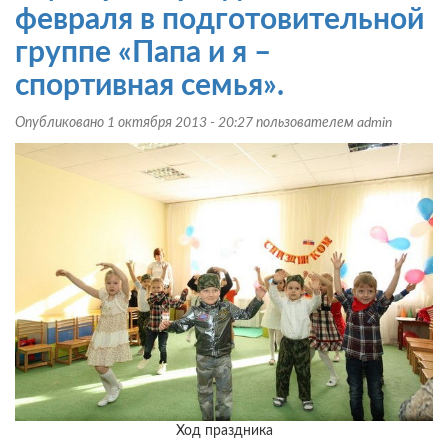
февраля
февраля в подготовительной
для
группе «Папа и я –
детей
4-
спортивная семья».
5
лет:
Опубликовано 1 октября 2013 - 20:27 пользователем
admin
«Армейские
учения»
Ход праздника