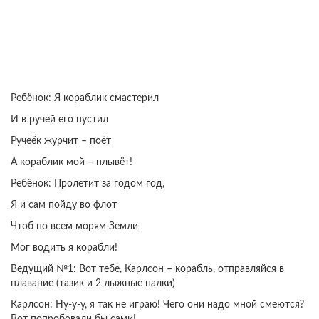
Ребёнок: Я кораблик смастерил
И в ручей его пустил
Ручеёк журчит – поёт
А кораблик мой – плывёт!
Ребёнок: Пролетит за годом год,
Я и сам пойду во флот
Чтоб по всем морям Земли
Мог водить я корабли!
Ведущий №1: Вот тебе, Карлсон – корабль, отправляйся в
плавание (тазик и 2 лыжные палки)
Карлсон: Ну-у-у, я так не играю! Чего они надо мной смеются?