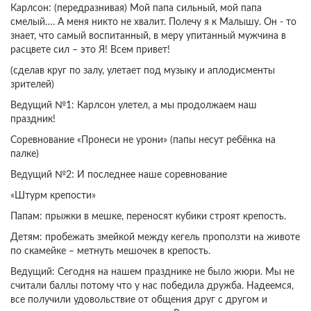
Карлсон: (передразнивая) Мой папа сильный, мой папа
смелый…. А меня никто не хвалит. Полечу я к Малышу. Он - то
знает, что самый воспитанный, в меру упитанный мужчина в
расцвете сил – это Я! Всем привет!
(сделав круг по залу, улетает под музыку и аплодисменты
зрителей)
Ведущий №1: Карлсон улетел, а мы продолжаем наш
праздник!
Соревнование «Пронеси не урони» (папы несут ребёнка на
палке)
Ведущий №2: И последнее наше соревнование
«Штурм крепости»
Папам: прыжки в мешке, переносят кубики cтроят крепость.
Детям: пробежать змейкой между кегель проползти на животе
по скамейке – метнуть мешочек в крепость.
Ведущий: Сегодня на нашем празднике не было жюри. Мы не
считали баллы потому что у нас победила дружба. Надеемся,
все получили удовольствие от общения друг с другом и