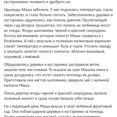
кустарниками, поливать и удобрять их.
Однажды Маша заболела. У нее поднялась температура, горло
покраснело, и стало больно глотать. Забеспокоились деревья и
кустарники, задумались, как помочь девочке. Пролетающий
через сад ветерок прошептал, что помочь их любимице могут
их плоды. Ягоды шиповника, черной и красной смородины
богаты витаминами, которые помогут Маше справиться с
болезнями. А чай с вкусным и полезным малиновым вареньем
снизит температуру и уменьшит боль в горле. Утолить жажду
и улучшить аппетит помогут компоты: яблочно-вишневый,
грушевый, сливовый.
Обрадовались деревья и кустарники, расправили ветки,
зашелестели листочками. Услышала их шум Машина мама и
сразу догадалась, что хотят сказать питомцы ее дочери.
Приготовила она настой шиповника, заварила чай с малиной,
напоила Машу.
Поела девочка ягоды черной и красной смородины, выпила
полезный компот и сразу почувствовала себя лучше.
На следующий день Маша вышла в свой любимый фруктовый
сад. Она поблагодарила деревья и кустарники за помощь.