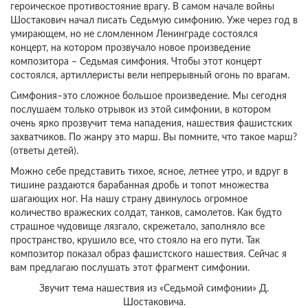
героическое противостояние врагу. В самом начале войны
Шостакович начал писать Седьмую симфонию. Уже через год в
умирающем, но не сломленном Ленинграде состоялся
концерт, на котором прозвучало новое произведение
композитора – Седьмая симфония. Чтобы этот концерт
состоялся, артиллеристы вели непрерывный огонь по врагам.
Симфония–это сложное большое произведение. Мы сегодня
послушаем только отрывок из этой симфонии, в котором
очень ярко прозвучит тема нападения, нашествия фашистских
захватчиков. По жанру это марш. Вы помните, что такое марш?
(ответы детей).
Можно себе представить тихое, ясное, летнее утро, и вдруг в
тишине раздаются барабанная дробь и топот множества
шагающих ног. На нашу страну двинулось огромное
количество вражеских солдат, танков, самолетов. Как будто
страшное чудовище лязгало, скрежетало, заполняло все
пространство, крушило все, что стояло на его пути. Так
композитор показал образ фашистского нашествия. Сейчас я
вам предлагаю послушать этот фрагмент симфонии.
Звучит тема нашествия из «Седьмой симфонии» Д.
Шостаковича.