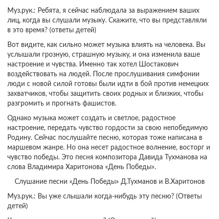
Муз.рук.: Ребята, я сейчас наблюдала за выражением ваших
лиц, когда вы слушали музыку. Скажите, что вы представляли
в это время? (ответы детей)
Вот видите, как сильно может музыка влиять на человека. Вы
услышали грозную, страшную музыку, и она изменила ваше
настроение и чувства. Именно так хотел Шостакович
воздействовать на людей. После прослушивания симфонии
люди с новой силой готовы были идти в бой против немецких
захватчиков, чтобы защитить своих родных и близких, чтобы
разгромить и прогнать фашистов.
Однако музыка может создать и светлое, радостное
настроение, передать чувство гордости за свою непобедимую
Родину. Сейчас послушайте песню, которая тоже написана в
маршевом жанре. Но она несет радостное волнение, восторг и
чувство победы. Это песня композитора Давида Тухманова на
слова Владимира Харитонова «День Победы».
Слушание песни «День Победы» Д.Тухманов и В.Харитонов
Муз.рук.: Вы уже слышали когда-нибудь эту песню? (Ответы
детей)