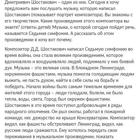
Дмитриевич Шостакович – один из них. Сегодня я хочу
предложить вам послушать музыку, которую написал
Шостакович (показывает портрет композитора). Вы знакомы с
его творчеством. Какие произведения этого композитора вы
знаете? (ответы детей) Музыка, о которой сегодня пойдет речь,
называется Седьмая симфония. А рассказать об этом
произведении я хочу вот почему.
Композитор Д.Д. Шостакович написал Седьмую симфонию во
время войны, она стала великим произведением, которое
вдохновляло и воодушевляло людей, поднимало у них боевой
дух. Музыка – это великая сила. В блокадном Ленинграде,
окруженном фашистами, музыка помогла голодающим людям
выжить, не пасть духом, найти в себе силы на борьбу и
победить. Начало войны было самым тяжелым временем для
жителей этого города – люди голодали, болели, не было
тепла, воды, света. Город был окружен фашистами.
Шостакович в это время поступил добровольцем в ряды
народного ополчения. Он рыл окопы, работал в пожарной
команде, нес дежурство на крыше Консерватории. Композитор
видел, как фашисты обстреливают Ленинград, видел, как
русские люди сражаются. Ему хотелось передать свои
переживания в музыкальном произведении, показать