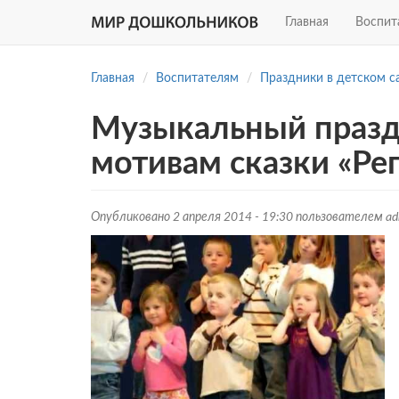
Главная
Воспит
Перейти
к
Главная
Воспитателям
Праздники в детском с
основному
содержанию
Музыкальный праздн
мотивам сказки «Ре
Опубликовано 2 апреля 2014 - 19:30 пользователем
ad