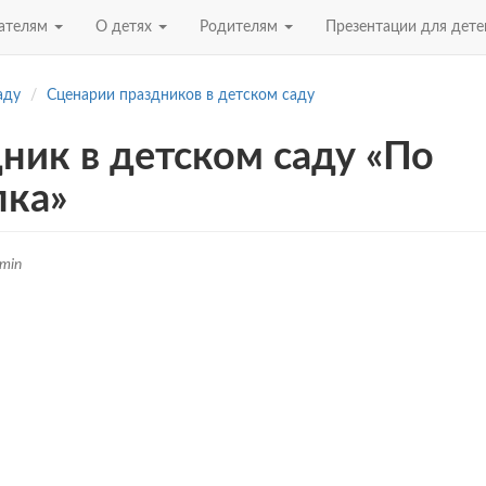
ателям
О детях
Родителям
Презентации для дет
аду
Сценарии праздников в детском саду
ик в детском саду «По
пка»
min