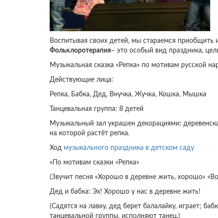
Воспитывая своих детей, мы стараемся приобщить и
Фольклоротерапия
– это особый вид праздника, це
Музыкальная сказка «Репка» по мотивам русской нар
Действующие лица:
Репка, Бабка, Дед, Внучка, Жучка, Кошка, Мышка
Танцевальная группа: 8 детей
Музыкальный зал украшен декорациями: деревенская 
на которой растёт репка.
Ход
музыкального праздника в детском саду
«По мотивам сказки «Репка»
(Звучит песня «Хорошо в деревне жить, хорошо» «В
Дед и бабка: Эх! Хорошо у нас в деревне жить!
(Садятся на лавку, дед берет балалайку, играет; б
танцевальной группы, исполняют танец.)