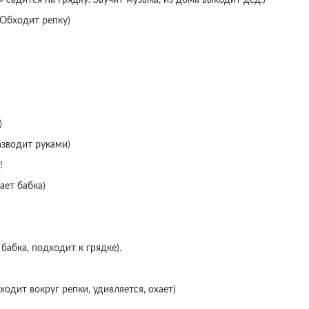
(Обходит репку)
)
разводит руками)
!
ает бабка)
бабка, подходит к грядке).
одит вокруг репки, удивляется, охает)