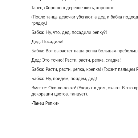
Танец «Хорошо в деревне жить, хорошо»
(После танца девочки убегают, а дед и бабка подход
грядку.)
Бабка: Ну, что, дед, посадили репку?!
Дед: Посадили!
Бабка: Вот вырастет наша репка большая-пребольша
Дед: Это точно! Расти, расти, репка, сладка!
Бабка: Расти, расти, репка, крепка! (Грозит пальцем Р
Бабка: Ну, пойдем, пойдем, дед!
Вместе: Охо-хо-хо-хо! (Уходят в дом, охают. В это 
декорации цветов, танцует).
«Танец Репки»