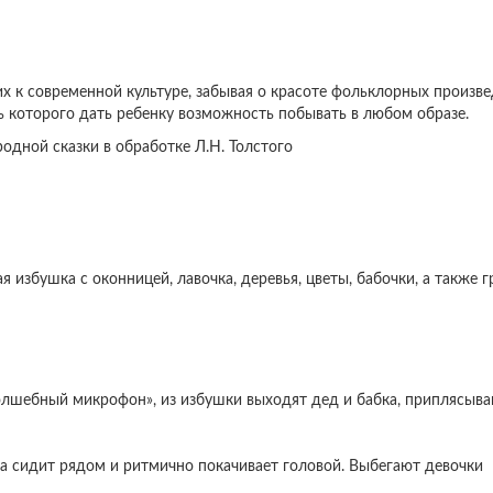
х к современной культуре, забывая о красоте фольклорных произве
ль которого дать ребенку возможность побывать в любом образе.
одной сказки в обработке Л.Н. Толстого
избушка с оконницей, лавочка, деревья, цветы, бабочки, а также г
олшебный микрофон», из избушки выходят дед и бабка, приплясыва
абка сидит рядом и ритмично покачивает головой. Выбегают девочки