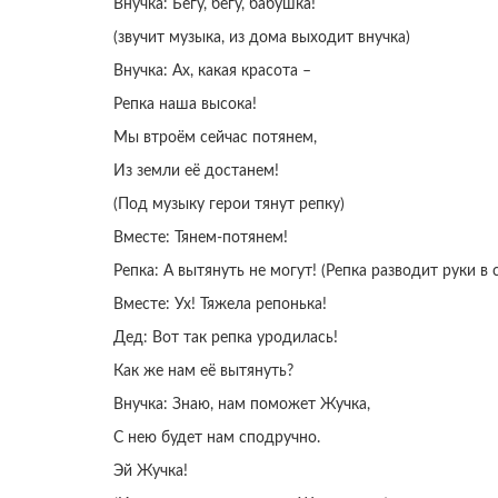
Внучка: Бегу, бегу, бабушка!
(звучит музыка, из дома выходит внучка)
Внучка: Ах, какая красота –
Репка наша высока!
Мы втроём сейчас потянем,
Из земли её достанем!
(Под музыку герои тянут репку)
Вместе: Тянем-потянем!
Репка: А вытянуть не могут! (Репка разводит руки в
Вместе: Ух! Тяжела репонька!
Дед: Вот так репка уродилась!
Как же нам её вытянуть?
Внучка: Знаю, нам поможет Жучка,
С нею будет нам сподручно.
Эй Жучка!