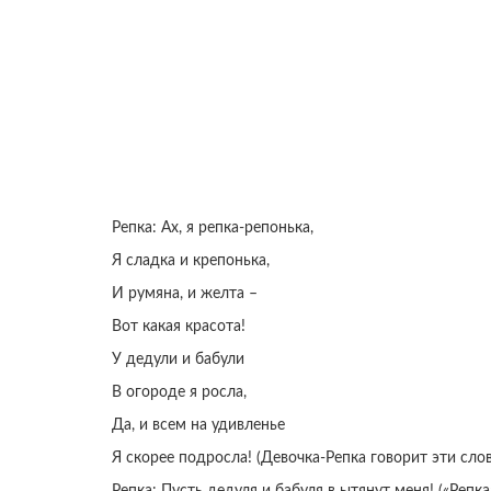
Репка: Ах, я репка-репонька,
Я сладка и крепонька,
И румяна, и желта –
Вот какая красота!
У дедули и бабули
В огороде я росла,
Да, и всем на удивленье
Я скорее подросла! (Девочка-Репка говорит эти слов
Репка: Пусть дедуля и бабуля в ытянут меня! («Репка