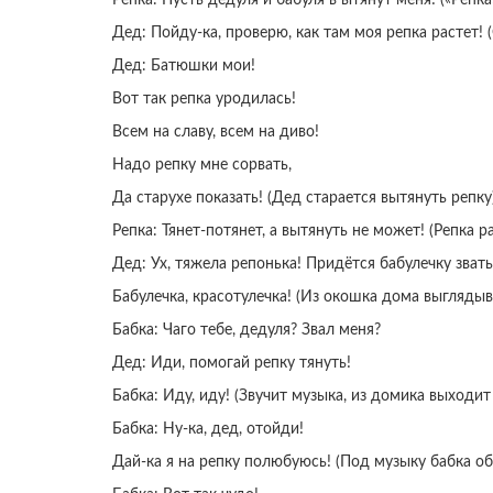
Дед: Пойду-ка, проверю, как там моя репка растет! 
Дед: Батюшки мои!
Вот так репка уродилась!
Всем на славу, всем на диво!
Надо репку мне сорвать,
Да старухе показать! (Дед старается вытянуть репку
Репка: Тянет-потянет, а вытянуть не может! (Репка 
Дед: Ух, тяжела репонька! Придётся бабулечку звать
Бабулечка, красотулечка! (Из окошка дома выглядыв
Бабка: Чаго тебе, дедуля? Звал меня?
Дед: Иди, помогай репку тянуть!
Бабка: Иду, иду! (Звучит музыка, из домика выходит 
Бабка: Ну-ка, дед, отойди!
Дай-ка я на репку полюбуюсь! (Под музыку бабка обх