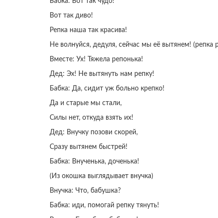
Бабка: Вот так чудо!
Вот так диво!
Репка наша так красива!
Не волнуйся, дедуля, сейчас мы её вытянем! (репка 
Вместе: Ух! Тяжела репонька!
Дед: Эх! Не вытянуть нам репку!
Бабка: Да, сидит уж больно крепко!
Да и старые мы стали,
Силы нет, откуда взять их!
Дед: Внучку позови скорей,
Сразу вытянем быстрей!
Бабка: Внученька, доченька!
(Из окошка выглядывает внучка)
Внучка: Что, бабушка?
Бабка: иди, помогай репку тянуть!