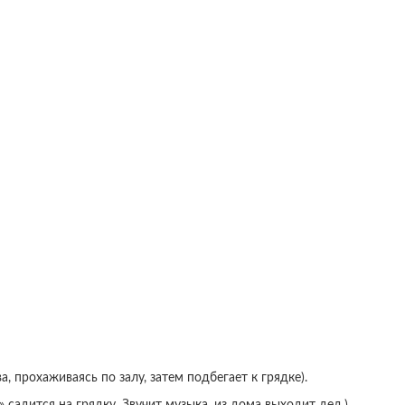
а, прохаживаясь по залу, затем подбегает к грядке).
» садится на грядку. Звучит музыка, из дома выходит дед.)