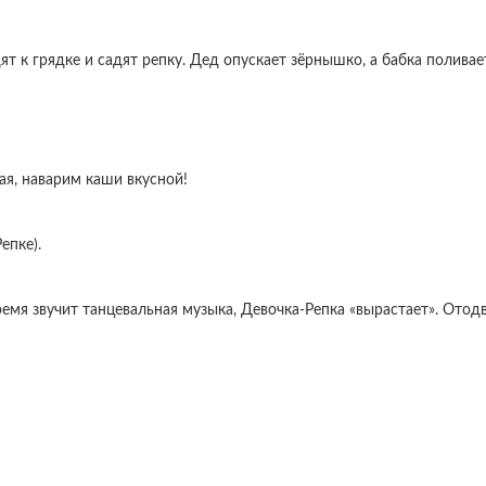
ят к грядке и садят репку. Дед опускает зёрнышко, а бабка поливае
я, наварим каши вкусной!
епке).
время звучит танцевальная музыка, Девочка-Репка «вырастает». Отод