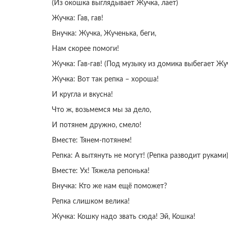
(Из окошка выглядывает Жучка, лает)
Жучка: Гав, гав!
Внучка: Жучка, Жученька, беги,
Нам скорее помоги!
Жучка: Гав-гав! (Под музыку из домика выбегает Жу
Жучка: Вот так репка – хороша!
И кругла и вкусна!
Что ж, возьмемся мы за дело,
И потянем дружно, смело!
Вместе: Тянем-потянем!
Репка: А вытянуть не могут! (Репка разводит руками
Вместе: Ух! Тяжела репонька!
Внучка: Кто же нам ещё поможет?
Репка слишком велика!
Жучка: Кошку надо звать сюда! Эй, Кошка!