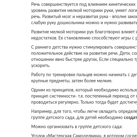
Речь совершенствуется под влиянием кинетических 
уровень развития мелкой моторики руки, умеет логи
речь. Развитый мозг и неразвитая рука - вполне за
слабую руку дошкольника можно и нужно развивать
Развитие мелкой моторики рук благотворно влияет 
недостатков. Ее становлению способствуют игры с
С раннего детства нужно стимулировать совершенс
положительное действие на развитие речи. Дети, 
отношении явно быстрее других, Если специально 
ускорить.
Работу по тренировке пальцев можно начинать с дет
крупные предметы, затем более мелкие.
Одним из принципов, который необходимо использо
принцип системности- т.е. постепенный переход от
проводиться регулярно. Только тогда будет достиг
Например, для того, чтобы легче овладеть определ
группе детского сада, для детей необходимо
созда
Можно организовать в группе детского сада:
Уголок «Мастерская Самоделкина», в котором сосре