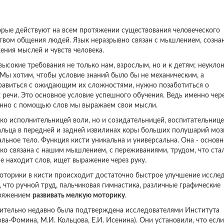
орые действуют на всем протяжении существования человеческого
дством общения людей. Язык неразрывно связан с мышлением, созна
ния мыслей и чувств человека.
ысокие требования не только нам, взрослым, но и к детям; неукло
 Мы хотим, чтобы условие знаний было бы не механическим, а
равиться с ожидающим их сложностями, нужно позаботиться о
ечи. Это основное условие успешного обучения. Ведь именно чере
енно с помощью слов мы выражаем свои мысли.
ко исполнительницей воли, но и созидательницей, воспитательнице
альца в передней и задней извилинах коры больших полушарий моз
альное тело. Функция кисти уникальна и универсальна. Она - основ
ько связана с нашим мышлением, с переживаниями, трудом, что ста
не находит слов, ищет выражение через руку.
оторики в кисти происходит достаточно быстрое улучшение иссле
 что ручной труд, пальчиковая гимнастика, различные графические
пряжением
развивать мелкую моторику
.
нительно недавно была подтверждена исследователями Института
а-Фомина, М.И. Кольцова, Е.И. Исенина). Они установили, что если