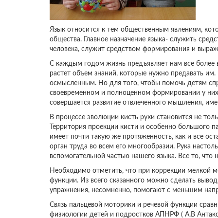
Язык относится к тем общественным явлениям, кот
общества. Главное назначение языка- служить сре
человека, служит средством формирования и выраже
С каждым годом жизнь предъявляет нам все более в
растет объем знаний, которые нужно предавать им.
осмысленным. Но для того, чтобы помочь детям сп
своевременном и полноценном формировании у них р
совершается развитие отвлеченного мышления, им
В процессе эволюции кисть руки становится не толь
Территория проекции кисти и особенно большого п
имеет почти такую же протяженность, как и все ост
орган труда во всем его многообразии. Рука настол
вспомогательной частью нашего языка. Все то, что 
Необходимо отметить, что при коррекции мелкой м
функции. Из всего сказанного можно сделать вывод,
упражнения, несомненно, помогают с меньшим на
Связь пальцевой моторики и речевой функции срав
физиологии детей и подростков АПНРФ ( А.В Антаков