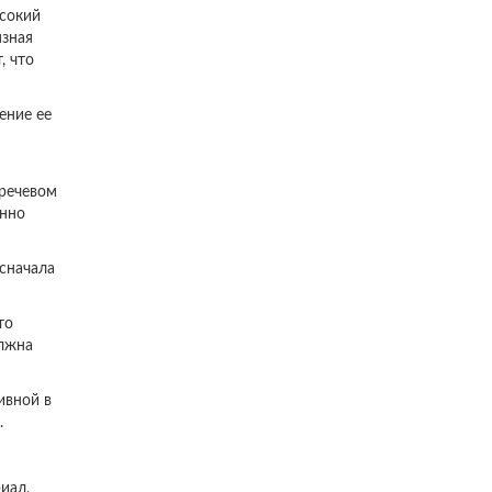
ысокий
язная
, что
ение ее
 речевом
енно
 сначала
то
олжна
ивной в
.
иал,