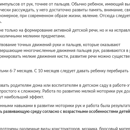
импульсов от рук, точнее от пальцев. Обычно ребенок, имеющий в
чески рассуждать, у него достаточно развиты память, внимание, св
кономерное, при современном образе жизни, явление. Отсюда следует
.
не только на формирование активной детской речи, но и на исправл
 различными мелкими предметами.
твование точных движений руки и пальцев, которые оказывают
совершающие многочисленные движения пальцев рук, развиваются в
тренировать мелкие движения кисти, развитие речи можно существ
ьми 6-7 месяцев. С 10 месяцев следует давать ребенку перебирать
вать родителям дома или воспитателям в детском саду в работе-э
 простого к сложному. Работа по развитию мелкой моторики рук д
нут наибольший эффект.
енными навыками в развитии моторики рук и работа была результат
ть развивающую среду согласно с возрастными особенностями детей
доточены различные виды конструкторов, мозаика, бросовый матер