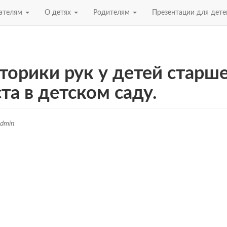
ателям
О детях
Родителям
Презентации для дет
торики рук у детей старш
та в детском саду.
dmin