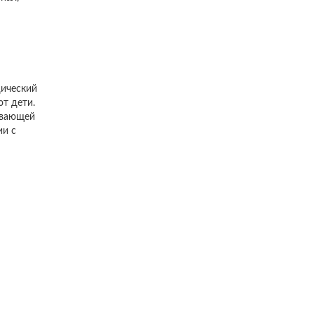
дический
т дети.
ивающей
ии с