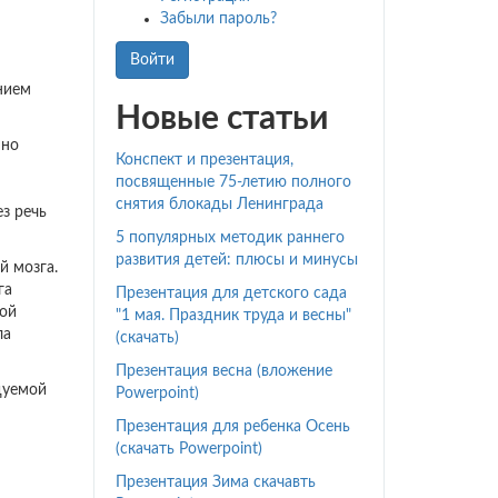
Забыли пароль?
Войти
нием
Новые статьи
нно
Конспект и презентация,
посвященные 75-летию полного
снятия блокады Ленинграда
з речь
5 популярных методик раннего
развития детей: плюсы и минусы
й мозга.
га
Презентация для детского сада
ной
"1 мая. Праздник труда и весны"
ла
(скачать)
Презентация весна (вложение
дуемой
Powerpoint)
Презентация для ребенка Осень
(скачать Powerpoint)
Презентация Зима скачавть