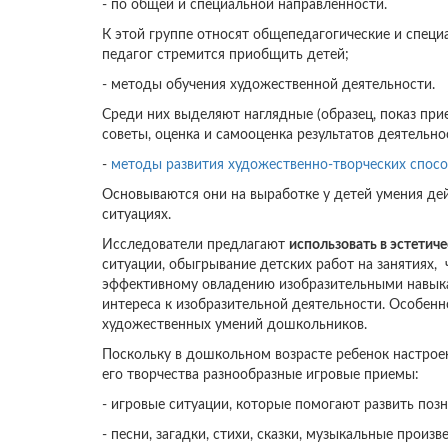
- по общей и специальной направленности.
К этой группе относят общепедагогические и специ
педагог стремится приобщить детей;
- методы обучения художественной деятельности.
Среди них выделяют наглядные (образец, показ при
советы, оценка и самооценка результатов деятельно
-
методы развития художественно-творческих спосо
Основываются они на выработке у детей умения де
ситуациях.
Исследователи предлагают
использовать в эстети
ситуации, обыгрывание детских работ на занятиях
эффективному овладению изобразительными навыка
интереса к изобразительной деятельности. Особенн
художественных умений дошкольников.
Поскольку в дошкольном возрасте ребенок настроен
его творчества разнообразные игровые приемы:
- игровые ситуации, которые помогают развить поз
- песни, загадки, стихи, сказки, музыкальные произв