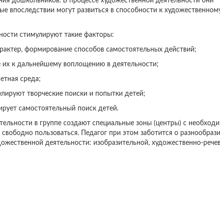
ния дошкольников. В процессе художественной деятельности они
рые впоследствии могут развиться в способности к художественном
ности стимулируют такие факторы:
характер, формирование способов самостоятельных действий;
 их к дальнейшему воплощению в деятельности;
етная среда;
улируют творческие поиски и попытки детей;
ирует самостоятельный поиск детей.
тельности в группе создают специальные зоны (центры) с необход
свободно пользоваться. Педагог при этом заботится о разнообраз
дожественной деятельности: изобразительной, художественно-речев