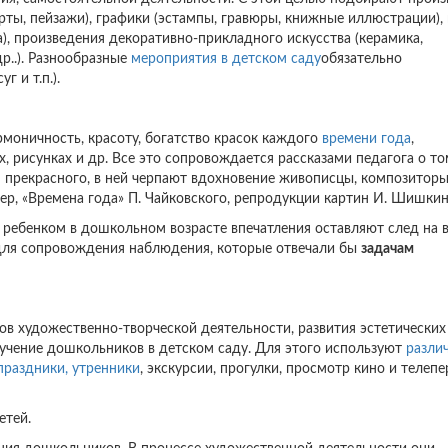
ты, пейзажи), графики (эстампы, гравюры, книжные иллюстрации),
а), произведения декоративно-прикладного искусства (керамика,
р..). Разнообразные
мероприятия в детском саду
обязательно
 и т.п.).
рмоничность, красоту, богатство красок каждого
времени года
,
, рисунках и др. Все это сопровождается рассказами педагога о то
прекрасного, в ней черпают вдохновение живописцы, композиторы
р, «Времена года» П. Чайковского, репродукции картин И. Шишкина
 ребенком в дошкольном возрасте впечатления оставляют след на 
 для сопровождения наблюдения, которые отвечали бы
задачам
в художественно-творческой деятельности, развития эстетических
бучение дошкольников в детском саду. Для этого используют
разли
праздники, утренники
, экскурсии, прогулки, просмотр кино и телепе
етей.