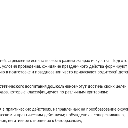
ей, стремление испытать себя в разных жанрах искусства. Подгото
ы, условия проведения, ожидание праздничного действа формируют
ию в подготовке и праздновании часто привлекают родителей детей
стетического воспитания дошкольников
могут достичь своих целей
дов, которые классифицируют по различным критериям:
я в практических действиях, направленных на преобразование окр
ческим и практическим действиям; побуждения к сопереживанию,
ое, негативное отношения к безобразному;