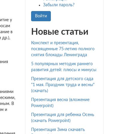
Забыли пароль?
Войти
итие у
росам
Новые статьи
вание в
др.),
Конспект и презентация,
посвященные 75-летию полного
снятия блокады Ленинграда
ания
5 популярных методик раннего
развития детей: плюсы и минусы
Презентация для детского сада
"1 мая. Праздник труда и весны"
(скачать)
ваниями
ческими,
Презентация весна (вложение
нным. В
Powerpoint)
им и
Презентация для ребенка Осень
(скачать Powerpoint)
Презентация Зима скачавть
зведения