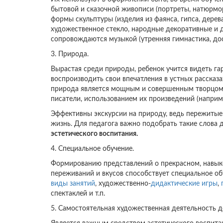
бытовой и сказочной живописи (портреты, натюрмор
формы скульптуры (изделия из фаянса, гипса, дерев
художественное стекло, народные декоративные и д
сопровождаются музыкой (утренняя гимнастика, досуг
3. Природа.
Вырастая среди природы, ребенок учится видеть га
воспроизводить свои впечатления в устных рассказах
природа является мощным и совершенным творцом 
писатели, использованием их произведений (наприме
Эффективны экскурсии на природу, ведь пережитые
жизнь. Для педагога важно подобрать такие слова
эстетического воспитания.
4. Специальное обучение.
Формированию представлений о прекрасном, навыко
переживаний и вкусов способствует специальное о
виды занятий
, художественно-
дидактические игры
,
спектаклей и т.п.
5. Самостоятельная художественная деятельность д