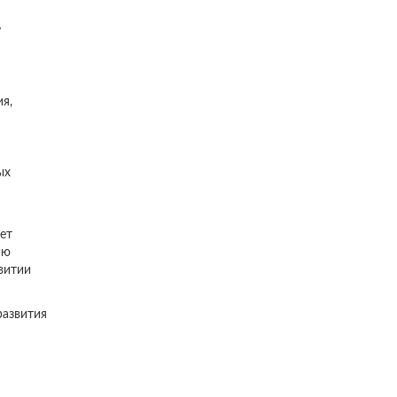
у
ия,
ых
ет
ию
витии
развития