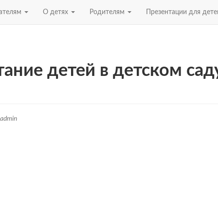
ателям
О детях
Родителям
Презентации для дет
ание детей в детском сад
admin