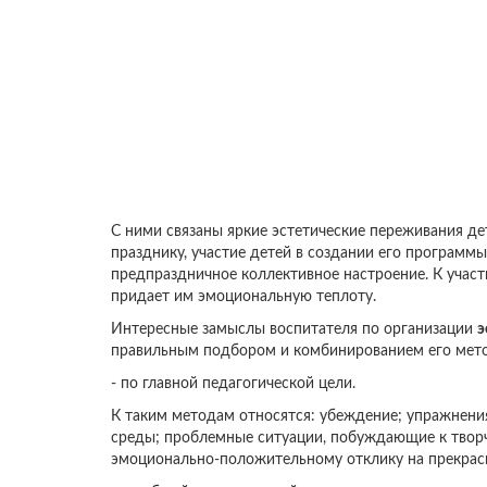
С ними связаны яркие эстетические переживания дет
празднику, участие детей в создании его программ
предпраздничное коллективное настроение. К участ
придает им эмоциональную теплоту.
Интересные замыслы воспитателя по организации
э
правильным подбором и комбинированием его мето
- по главной педагогической цели.
К таким методам относятся: убеждение; упражнени
среды; проблемные ситуации, побуждающие к твор
эмоционально-положительному отклику на прекрасн