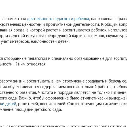
тся совместная
деятельность педагога и ребенка
, направлена на разв
ожественных ценностей и продуктивной деятельности. К общим воп
ванная среда, в которой растет и воспитывается ребенок, использо
зведений искусства (репродукций картин, эстампов, скульптур и 
учет интересов, наклонностей детей.
ся отобранные педагогом и специально организованные для воспит
ности. К ним относятся:
расоту жизни, воспитывать в нем стремление создавать и беречь ее.
ия обуславливается содержанием воспитательной работы, требо
ственного развития. Чистота и порядок является не только гигиени
ского сада. Важно, чтобы оформление было стилистически выдержа
ки детей
, родителей, воспитателей. Соответствующим гигиеническ
мление площадки детского сада.
ния, самостоятельной деятельности. С этой целью подбирают прои