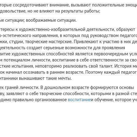
оторые сосредоточивают внимание, вызывают положительные эмоци
довольствие, но не влияют на результаты работы;
вые ситуации; воображаемые ситуации.
нтересы к художественно-изобразительной деятельности, образуют
эстетического направления, в которых под руководством педагого
, студии, творческие мастерские. Привлекают к участию в них де
 деятельность создает серьезные возможности для проявления
азвитие художественных способностей является первоочередным ус
м потенциалом личности, воспитание в себе ответственности за сво
есткие испытания, неповторимо реализовать свой талант. История 
нок начинал осознавать в раннем возрасте. Поэтому каждый педагог
спитанники вынашивают такие мечты.
сех граней личности. В дошкольном возрасте формируются основы
ву, заявляют о себе творческие способности, которыми в разной ст
ходимо правильно организованное
воспитание
и обучение, которое у