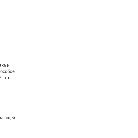
вка к
 особое
, что
ужающей