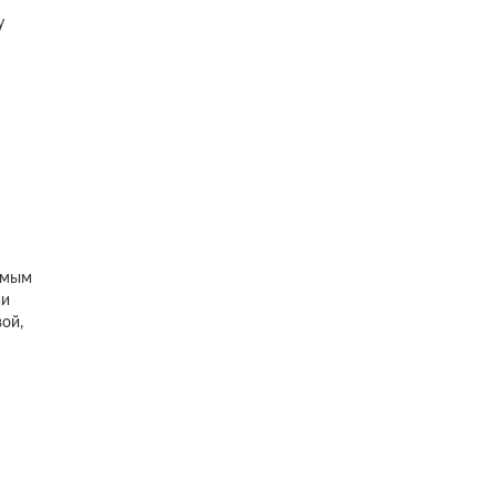
у
имым
ии
ой,