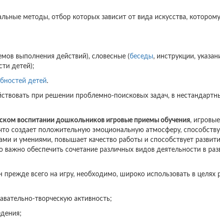
альные методы, отбор которых зависит от вида искусства, котором
емов выполнения действий), словесные (
беседы
, инструкции, указан
сти детей);
бностей детей
.
йствовать при решении проблемно-поисковых задач, в нестандартн
ческом воспитании дошкольников игровые приемы обучения
, игровые
, что создает положительную эмоциональную атмосферу, способству
ми и умениями, повышает качество работы и способствует развит
о важно обеспечить сочетание различных видов деятельности в раз
 прежде всего на игру, необходимо, широко использовать в целях 
навательно-творческую активность;
едения;