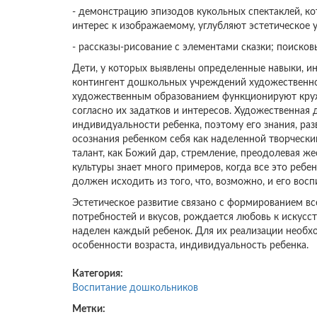
- демонстрацию эпизодов кукольных спектаклей, к
интерес к изображаемому, углубляют эстетическое у
- рассказы-рисование с элементами сказки; поиско
Дети, у которых выявлены определенные навыки, и
контингент дошкольных учреждений художественно-
художественным образованием функционируют кружки
согласно их задатков и интересов. Художественная
индивидуальности ребенка, поэтому его знания, р
осознания ребенком себя как наделенной творчески
талант, как Божий дар, стремление, преодолевая ж
культуры знает много примеров, когда все это ребе
должен исходить из того, что, возможно, и его во
Эстетическое развитие связано с формированием в
потребностей и вкусов, рождается любовь к искусст
наделен каждый ребенок. Для их реализации необ
особенности возраста, индивидуальность ребенка.
Категория:
Воспитание дошкольников
Метки: