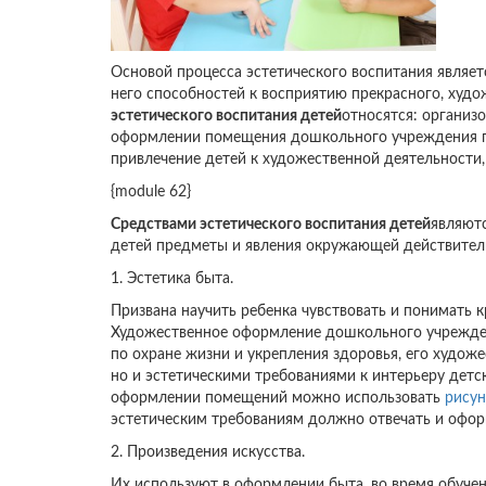
Основой процесса эстетического воспитания являе
него способностей к восприятию прекрасного, худ
эстетического воспитания детей
относятся: организо
оформлении помещения дошкольного учреждения прои
привлечение детей к художественной деятельности, 
{module 62}
Средствами эстетического воспитания детей
являют
детей предметы и явления окружающей действитель
1. Эстетика быта.
Призвана научить ребенка чувствовать и понимать к
Художественное оформление дошкольного учрежден
по охране жизни и укрепления здоровья, его художе
но и эстетическими требованиями к интерьеру дет
оформлении помещений можно использовать
рисун
эстетическим требованиям должно отвечать и офор
2. Произведения искусства.
Их используют в оформлении быта, во время обуче