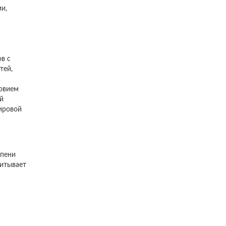
и,
в с
тей,
ловием
й
мировой
епени
читывает