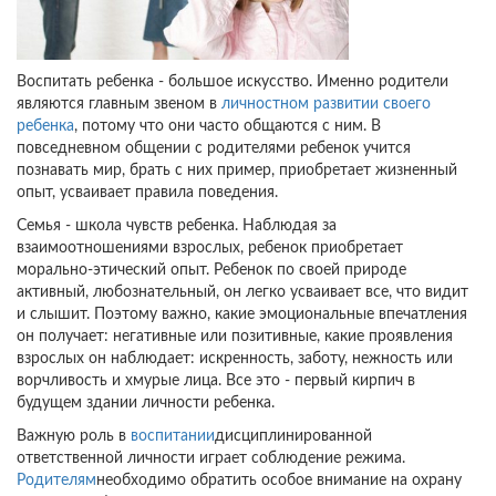
Воспитать ребенка - большое искусство. Именно родители
являются главным звеном в
личностном развитии своего
ребенка
, потому что они часто общаются с ним. В
повседневном общении с родителями ребенок учится
познавать мир, брать с них пример, приобретает жизненный
опыт, усваивает правила поведения.
Семья - школа чувств ребенка. Наблюдая за
взаимоотношениями взрослых, ребенок приобретает
морально-этический опыт. Ребенок по своей природе
активный, любознательный, он легко усваивает все, что видит
и слышит. Поэтому важно, какие эмоциональные впечатления
он получает: негативные или позитивные, какие проявления
взрослых он наблюдает: искренность, заботу, нежность или
ворчливость и хмурые лица. Все это - первый кирпич в
будущем здании личности ребенка.
Важную роль в
воспитании
дисциплинированной
ответственной личности играет соблюдение режима.
Родителям
необходимо обратить особое внимание на охрану