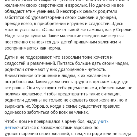
желаниям своих сверстников и взрослых. Но далеко не все
обладают этим умением. В некоторых семьях родители
заботятся об удовлетворении своих сыновей и дочерей,
прежде всего, в приобретении игрушек и сладостей. Здесь
можно услышать: «Саша хочет такой же самокат, как у Сережи.
Надо завтра купить». Такие маленькие ежедневные жертвы
постепенно становятся для детей привычным явлением и
воспринимаются как норма.
Дети и не подозревают, что взрослым тоже хочется и
сладостей и развлечений. Пытаясь больше дать своим чадам,
родители отнимают у них драгоценное - чуткость.
Внимательное отношение к людям, к их желаниям и
потребностям. Таким детям очень трудно в детском саду, где
все равны. Они чувствуют себя ущемленными, обиженными, не
получая желаемое. Чтобы предотвратить такие ситуации,
родители должны не только не скрывать свои желания, но и
выражать их. Хорошо, когда в семье существует правило:
одинаково заботиться обо всех ее членах.
Чтобы дом не превращался в арену боя, надо
учить
детей
считаться с возможностями взрослых по
удовлетворению своих желаний, с тем, что родители не всегда