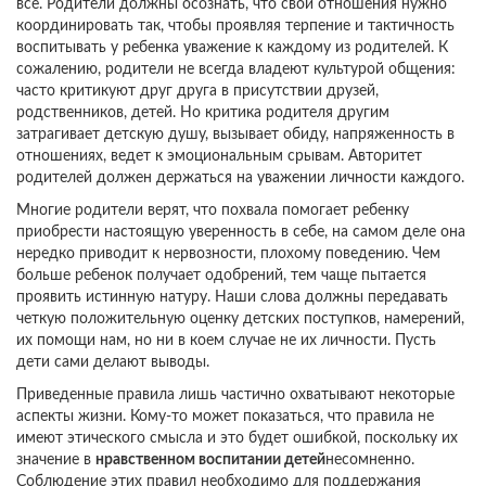
все. Родители должны осознать, что свои отношения нужно
координировать так, чтобы проявляя терпение и тактичность
воспитывать у ребенка уважение к каждому из родителей. К
сожалению, родители не всегда владеют культурой общения:
часто критикуют друг друга в присутствии друзей,
родственников, детей. Но критика родителя другим
затрагивает детскую душу, вызывает обиду, напряженность в
отношениях, ведет к эмоциональным срывам. Авторитет
родителей должен держаться на уважении личности каждого.
Многие родители верят, что похвала помогает ребенку
приобрести настоящую уверенность в себе, на самом деле она
нередко приводит к нервозности, плохому поведению. Чем
больше ребенок получает одобрений, тем чаще пытается
проявить истинную натуру. Наши слова должны передавать
четкую положительную оценку детских поступков, намерений,
их помощи нам, но ни в коем случае не их личности. Пусть
дети сами делают выводы.
Приведенные правила лишь частично охватывают некоторые
аспекты жизни. Кому-то может показаться, что правила не
имеют этического смысла и это будет ошибкой, поскольку их
значение в
нравственном воспитании детей
несомненно.
Соблюдение этих правил необходимо для поддержания