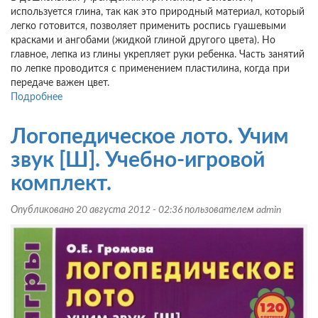
используется глина, так как это природный материал, который
легко готовится, позволяет применить роспись гуашевыми
красками и ангобами (жидкой глиной другого цвета). Но
главное, лепка из глины укрепляет руки ребенка. Часть занятий
по лепке проводится с применением пластилина, когда при
передаче важен цвет.
Подробнее
о
Лепка
в
Логопедическое лото. Учим
детском
саду.
звук [Ш]. Учебно-игровой
Конспекты
комплект.
занятий
для
Опубликовано 20 августа 2012 - 02:36 пользователем
admin
детей
2-
7
лет