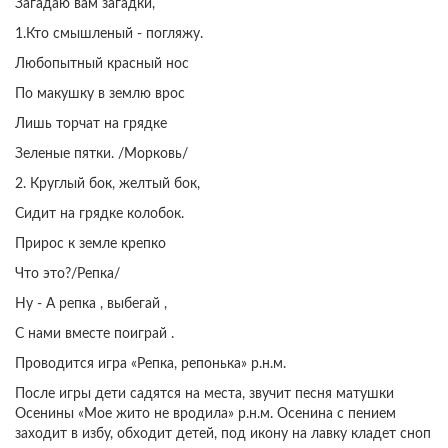
Загадаю вам загадки,
1.Кто смышленый - погляжу.
Любопытный красный нос
По макушку в землю врос
Лишь торчат на грядке
Зеленые пятки. /Морковь/
2. Круглый бок, желтый бок,
Сидит на грядке колобок.
Прирос к земле крепко
Что это?/Репка/
Ну - А репка , выбегай ,
С нами вместе поиграй .
Проводится игра «Репка, репонька» р.н.м.
После игры дети садятся на места, звучит песня матушки
Осенины «Мое жито не вродила» р.н.м. Осенина с пением
заходит в избу, обходит детей, под икону на лавку кладет сноп