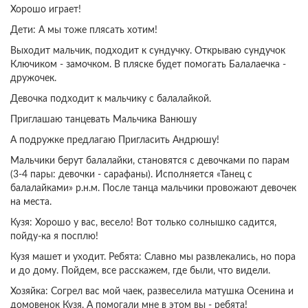
Хорошо играет!
Дети: А мы тоже плясать хотим!
Выходит мальчик, подходит к сундучку. Открываю сундучок
Ключиком - замочком. В пляске будет помогать Балалаечка -
дружочек.
Девочка подходит к мальчику с балалайкой.
Приглашаю танцевать Мальчика Ванюшу
А подружке предлагаю Пригласить Андрюшу!
Мальчики берут балалайки, становятся с девочками по парам
(3-4 пары: девочки - сарафаны). Исполняется «Танец с
балалайками» р.н.м. После танца мальчики провожают девочек
на места.
Кузя: Хорошо у вас, весело! Вот только солнышко садится,
пойду-ка я посплю!
Кузя машет и уходит. Ребята: Славно мы развлекались, но пора
и до дому. Пойдем, все расскажем, где были, что видели.
Хозяйка: Согрел вас мой чаек, развеселила матушка Осенина и
домовенок Кузя. А помогали мне в этом вы - ребята!