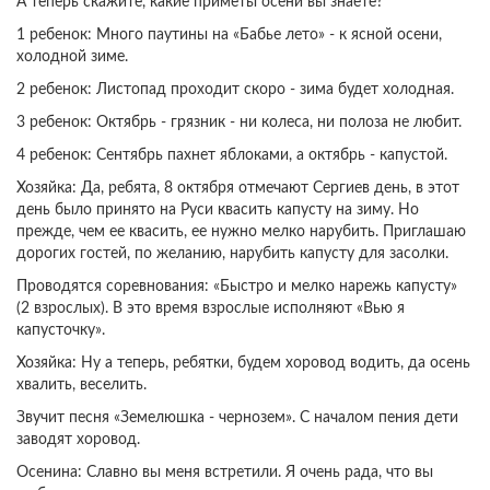
А теперь скажите, какие приметы осени вы знаете?
1 ребенок: Много паутины на «Бабье лето» - к ясной осени,
холодной зиме.
2 ребенок: Листопад проходит скоро - зима будет холодная.
3 ребенок: Октябрь - грязник - ни колеса, ни полоза не любит.
4 ребенок: Сентябрь пахнет яблоками, а октябрь - капустой.
Хозяйка: Да, ребята, 8 октября отмечают Сергиев день, в этот
день было принято на Руси квасить капусту на зиму. Но
прежде, чем ее квасить, ее нужно мелко нарубить. Приглашаю
дорогих гостей, по желанию, нарубить капусту для засолки.
Проводятся соревнования: «Быстро и мелко нарежь капусту»
(2 взрослых). В это время взрослые исполняют «Вью я
капусточку».
Хозяйка: Ну а теперь, ребятки, будем хоровод водить, да осень
хвалить, веселить.
Звучит песня «Земелюшка - чернозем». С началом пения дети
заводят хоровод.
Осенина: Славно вы меня встретили. Я очень рада, что вы