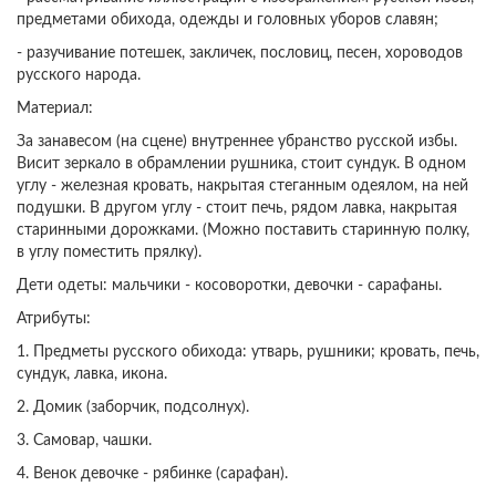
предметами обихода, одежды и головных уборов славян;
- разучивание потешек, закличек, пословиц, песен, хороводов
русского народа.
Материал:
За занавесом (на сцене) внутреннее убранство русской избы.
Висит зеркало в обрамлении рушника, стоит сундук. В одном
углу - железная кровать, накрытая стеганным одеялом, на ней
подушки. В другом углу - стоит печь, рядом лавка, накрытая
старинными дорожками. (Можно поставить старинную полку,
в углу поместить прялку).
Дети одеты: мальчики - косоворотки, девочки - сарафаны.
Атрибуты:
1. Предметы русского обихода: утварь, рушники; кровать, печь,
сундук, лавка, икона.
2. Домик (заборчик, подсолнух).
3. Самовар, чашки.
4. Венок девочке - рябинке (сарафан).