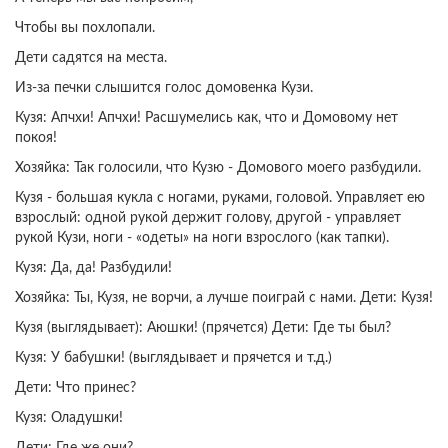
Чтобы вы похлопали.
Дети садятся на места.
Из-за печки слышится голос домовенка Кузи.
Кузя: Апчхи! Апчхи! Расшумелись как, что и Домовому нет
покоя!
Хозяйка: Так голосили, что Кузю - Домового моего разбудили.
Кузя - большая кукла с ногами, руками, головой. Управляет ею
взрослый: одной рукой держит голову, другой - управляет
рукой Кузи, ноги - «одеты» на ноги взрослого (как тапки).
Кузя: Да, да! Разбудили!
Хозяйка: Ты, Кузя, не ворчи, а лучше поиграй с нами. Дети: Кузя!
Кузя (выглядывает): Аюшки! (прячется) Дети: Где ты был?
Кузя: У бабушки! (выглядывает и прячется и т.д.)
Дети: Что принес?
Кузя: Оладушки!
Дети: Где же они?