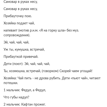
Самовар в руках несу,
Самовар в руках несу,
Прибауточку пою.
Хозяйка подает чай,
напевает (мотив р.н.м. «Я на горку шла» без муз.
сопровождения).
Эй, чай, чай, чай,
Уж ты, кумушка, встречай,
Прибауткой привечай.
Дети (поют): Эй, чай, чай, чай,
Ты, хозяюшка, встречай, (говорком) Скорей чаем угощай!
Хозяйка: Чай пить - не дрова рубить. Дети «пьют чай», читают
потешки.
1 мальчик: Федул, а Федул,
Что губы надул?
2 мальчик: Кафтан прожег.