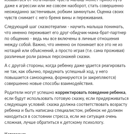
избавиться от негативных чувств малыш может прибегнуть
даже к агрессии или же совсем наоборот, стать совершенно
неожиданно застенчивым, робким замкнутым. Оценка своих
чувств снимает с него бремя вины и переживания.
Следующий шаг сказкотерапии - научить малыша понимать,
что именно переживает его друг-обидчик-мама-брат-партнер
по общению - ведь мы все включены в личные отношения
между собой. Важно, что именно он понимает все это не из
нотаций или объяснений, а просто играя (т.е. сама проживая)
различные роли разных персонажей сказки.
А с другой стороны, когда ребенку даже удается реагировать
не так, как обычно, придумать успешный ход, у него
повышается самооценка, формируются (и закрепляются)
совершенно новые способы взаимодействия.
Родители могут успешно
корректировать поведение ребенка
,
если будут использовать готовую сказку, если придерживаться
следующих условий: сказка должна соответствовать возрасту
ребенка и быть написана специалистом, ребенок не должен
находиться в состоянии стресса, если же ситуация очень
сложная, лучше обратиться к детскому психологу.