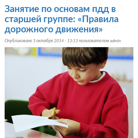
по
Занятие по основам пдд в
ПДД
для
старшей группе: «Правила
детей
дорожного движения»
средней
группы:
Опубликовано 3 октября 2014 - 13:13 пользователем
admin
«Путешествие
в
страну
дорожных
знаков»