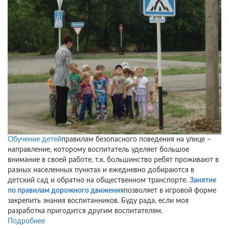
Обучение детей
правилам безопасного поведения на улице –
направление, которому воспитатель уделяет большое
внимание в своей работе, т.к. большинство ребят проживают в
разных населенных пунктах и ежедневно добираются в
детский сад и обратно на общественном транспорте.
Занятие
по правилам дорожного движения
позволяет в игровой форме
закрепить знания воспитанников. Буду рада, если моя
разработка пригодится другим воспитателям.
Подробнее
о