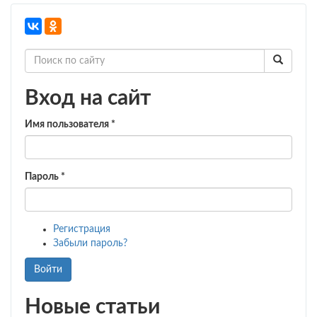
Занятие
по
правилам
дорожного
движения
в
детском
Вход на сайт
саду
«На
Имя пользователя
*
помощь
в
Светофорию».
Пароль
*
Регистрация
Забыли пароль?
Войти
Новые статьи