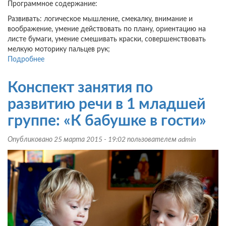
Программное содержание:
Развивать: логическое мышление, смекалку, внимание и
воображение, умение действовать по плану, ориентацию на
листе бумаги, умение смешивать краски, совершенствовать
мелкую моторику пальцев рук;
Подробнее
о
Конспект
интегрированного
Конспект занятия по
занятия
во
развитию речи в 1 младшей
2
группе: «К бабушке в гости»
младшей
группе:
Опубликовано 25 марта 2015 - 19:02 пользователем
admin
«Поможем
Белоснежке»