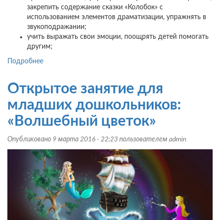
закрепить содержание сказки «Колобок» с
использованием элементов драматизации, упражнять в
звукоподражании;
учить выражать свои эмоции, поощрять детей помогать
другим;
Подробнее
о
Интегрированное
занятие
Открытое занятие для
в
младшей
младших дошкольников:
группе:
«Волшебный цветок»
«Солнышко»
Опубликовано 9 марта 2016 - 22:23 пользователем
admin