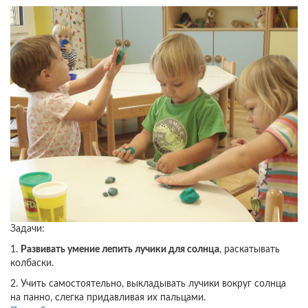
группе:
«К
бабушке
в
гости»
Задачи:
1.
Развивать умение лепить лучики для солнца
, раскатывать
колбаски.
2. Учить самостоятельно, выкладывать лучики вокруг солнца
на панно, слегка придавливая их пальцами.