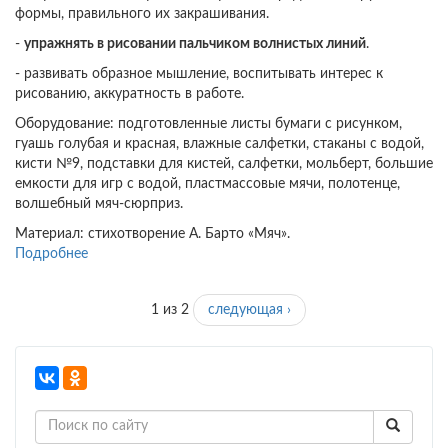
формы, правильного их закрашивания.
-
упражнять в рисовании пальчиком волнистых линий
.
- развивать образное мышление, воспитывать интерес к
рисованию, аккуратность в работе.
Оборудование: подготовленные листы бумаги с рисунком,
гуашь голубая и красная, влажные салфетки, стаканы с водой,
кисти №9, подставки для кистей, салфетки, мольберт, большие
емкости для игр с водой, пластмассовые мячи, полотенце,
волшебный мяч-сюрприз.
Материал: стихотворение А. Барто «Мяч».
Подробнее
о
Конспект
занятия
1 из 2
следующая ›
по
рисованию
для
детей
младшей
группы:
«Иллюстрация