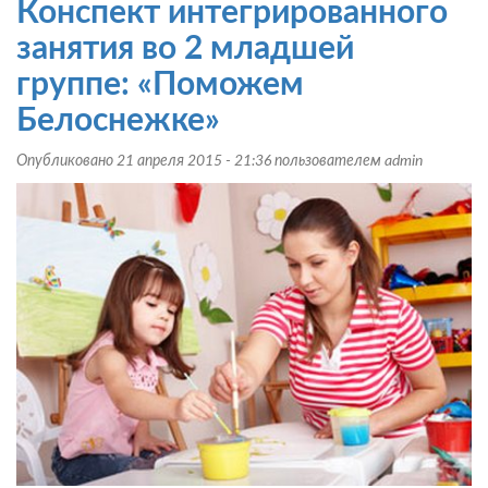
Конспект интегрированного
по
ОБЖ
занятия во 2 младшей
для
группе: «Поможем
детей
раннего
Белоснежке»
возраста
«Приключения
Опубликовано 21 апреля 2015 - 21:36 пользователем
admin
Колобка»