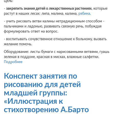
Цель:
-
закрепить знания детей о лекарственных растениях
, которые
растут в наших лесах: липа, малина, калина,
рябина
.
- учить рисовать ветви калины нетрадиционным способом -
пальчиками и ладонью, развивать связную речь, побуждая
формулировать ответ на вопрос.
- воспитывать сочувственное отношение к больному, вызвать
желание помочь.
Оборудование: листы бумаги с нарисованными ветвями, гуашь
зеленая в поддоне, красная в мисках, влажные салфетки.
Подробнее
о
Конспект
занятия
Конспект занятия по
(валеология,
рисование)
рисованию для детей
в
младшей группы:
младшей
группе:
«Иллюстрация к
«Лекарства
стихотворению А.Барто
для
Мишутки»