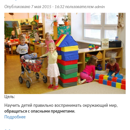
гостях
Опубликовано 7 мая 2015 - 16:32 пользователем
admin
у
Мишки»
Цель:
Научить детей правильно воспринимать окружающий мир,
обращаться с опасными предметами
.
Подробнее
о
Конспект
занятия