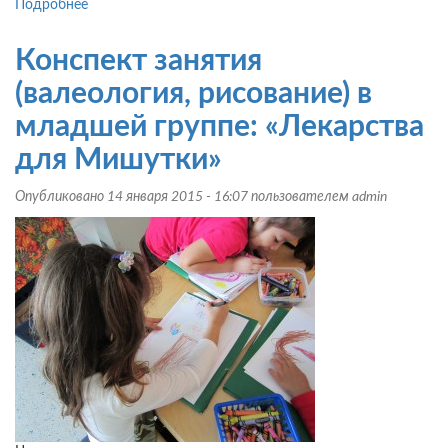
Подробнее
о
Конспект
занятия
Конспект занятия
по
лепке
(валеология, рисование) в
в
младшей группе: «Лекарства
1
младшей
для Мишутки»
группе
детского
Опубликовано 14 января 2015 - 16:07 пользователем
admin
сада:
«Солнышко
лучистое»