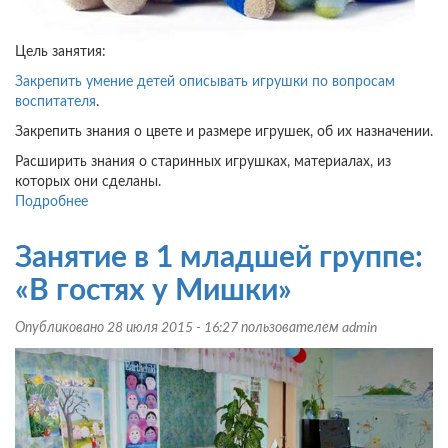
Цель занятия:
Закрепить умение детей описывать игрушки по вопросам
воспитателя
.
Закрепить знания о цвете и размере игрушек, об их назначении.
Расширить знания о старинных игрушках, материалах, из
которых они сделаны.
Подробнее
о
Конспект
занятия
Занятие в 1 младшей группе:
по
развитию
«В гостях у Мишки»
речи
и
Опубликовано 28 июля 2015 - 16:27 пользователем
admin
аппликации
во
2
младшей
группе:
«Игрушки»