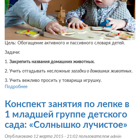
Цель: Обогащение активного и пассивного словаря детей.
Задачи:
1.
Закрепить названия домашних животных.
2. Учить отгадывать несложные
загадки о домашних животных
.
3. Учить вежливо просить у товарища игрушку.
Подробнее
о
Конспект
занятия
Конспект занятия по лепке в
по
развитию
1 младшей группе детского
речи
сада: «Солнышко лучистое»
в
1
Опубликовано 12 марта 2015 - 21:02 пользователем
admin
младшей