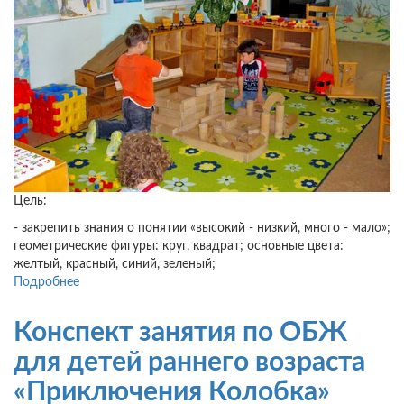
Цель:
- закрепить знания о понятии «высокий - низкий, много - мало»;
геометрические фигуры: круг, квадрат; основные цвета:
желтый, красный, синий, зеленый;
Подробнее
о
Занятие
в
Конспект занятия по ОБЖ
1
младшей
для детей раннего возраста
группе:
«Приключения Колобка»
«В