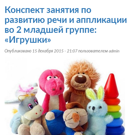
занятие
Конспект занятия по
для
младших
развитию речи и аппликации
дошкольников:
во 2 младшей группе:
«Волшебный
цветок»
«Игрушки»
Опубликовано 15 декабря 2015 - 21:07 пользователем
admin