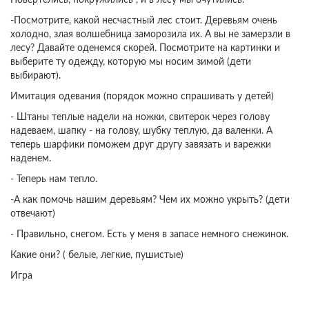
Повертелись, покружились , и в лесу мы очутились.
-Посмотрите, какой несчастный лес стоит. Деревьям очень
холодно, злая волшебница заморозила их. А вы не замерзли в
лесу? Давайте оденемся скорей. Посмотрите на картинки и
выберите ту одежду, которую мы носим зимой (дети
выбирают).
Имитация одевания (порядок можно спрашивать у детей)
- Штаны теплые надели на ножки, свитерок через голову
надеваем, шапку - на голову, шубку теплую, да валенки. А
теперь шарфики поможем друг другу завязать и варежки
наденем.
- Теперь нам тепло.
-А как помочь нашим деревьям? Чем их можно укрыть? (дети
отвечают)
- Правильно, снегом. Есть у меня в запасе немного снежинок.
Какие они? ( белые, легкие, пушистые)
Игра