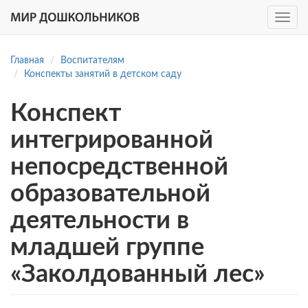
Toggle
navig
Перейти
к
Главная
Воспитателям
основному
Конспекты занятий в детском саду
содержанию
Конспект
интегрированной
непосредственной
образовательной
деятельности в
младшей группе
«Заколдованный лес»