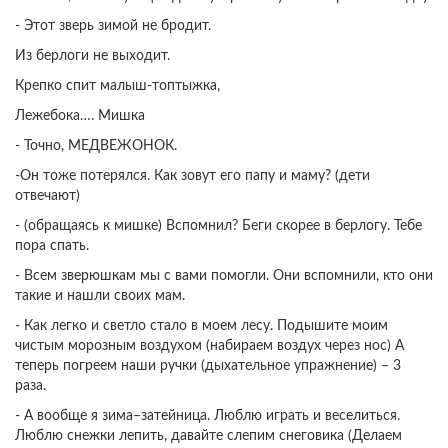
- Этот зверь зимой не бродит.
Из берлоги не выходит.
Крепко спит малыш-топтыжка,
Лежебока…. Мишка
- Точно, МЕДВЕЖОНОК.
-Он тоже потерялся. Как зовут его папу и маму? (дети
отвечают)
- (обращаясь к мишке) Вспомнил? Беги скорее в берлогу. Тебе
пора спать.
- Всем зверюшкам мы с вами помогли. Они вспомнили, кто они
такие и нашли своих мам.
- Как легко и светло стало в моем лесу. Подышите моим
чистым морозным воздухом (набираем воздух через нос) А
теперь погреем наши ручки (дыхательное упражнение) – 3
раза.
- А вообще я зима–затейница. Люблю играть и веселиться.
Люблю снежки лепить, давайте слепим снеговика (Делаем