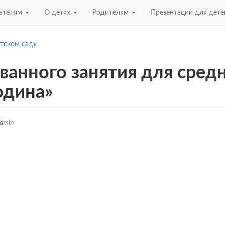
ателям
О детях
Родителям
Презентации для дет
етском саду
ванного занятия для сред
Родина»
dmin