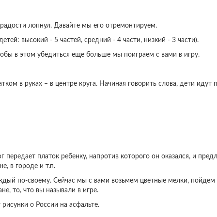
 радости лопнул. Давайте мы его отремонтируем.
тей: высокий - 5 частей, средний - 4 части, низкий - 3 части).
тобы в этом убедиться еще больше мы поиграем с вами в игру.
атком в руках – в центре круга. Начиная говорить слова, дети идут п
 передает платок ребенку, напротив которого он оказался, и предл
е, в городе и т.п.
аждый по-своему. Сейчас мы с вами возьмем цветные мелки, пойдем
не, то, что вы называли в игре.
 рисунки о России на асфальте.