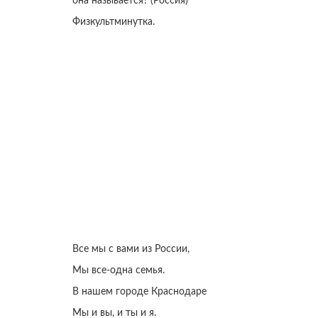
она называется? (Россия)
Физкультминутка.
Все мы с вами из России,
Мы все-одна семья.
В нашем городе Краснодаре
Мы и вы, и ты и я.