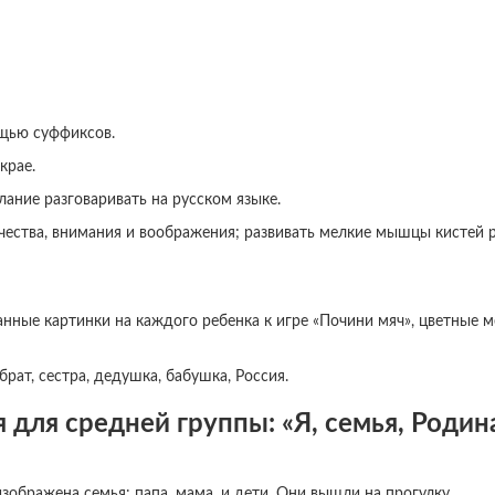
ощью суффиксов.
крае.
ание разговаривать на русском языке.
чества, внимания и воображения; развивать мелкие мышцы кистей р
занные картинки на каждого ребенка к игре «Почини мяч», цветные м
 брат, сестра, дедушка, бабушка, Россия.
 для средней группы: «Я, семья, Родин
зображена семья: папа, мама, и дети. Они вышли на прогулку.