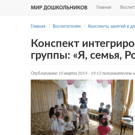
Главная
Воспит
Перейти
к
Главная
Воспитателям
Конспекты занятий в д
основному
содержанию
Конспект интегриро
группы: «Я, семья, 
Опубликовано 10 марта 2014 - 19:12 пользователем
a