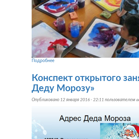
Подробнее
о
Конспект
открытого
Конспект открытого зан
занятия
художественно-
Деду Морозу»
эстетического
направления:
Опубликовано 12 января 2016 - 22:11 пользователем
a
«Маленькие
художники»