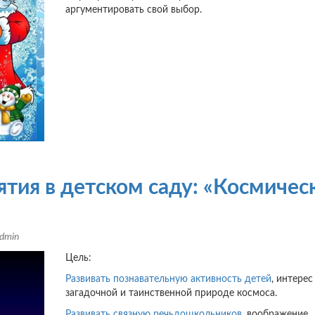
аргументировать свой ​​выбор.
ятия в детском саду: «Космичес
dmin
Цель:
Развивать познавательную активность детей
, интерес
загадочной и таинственной природе космоса.
Развивать связную речь
дошкольников
, воображение ,