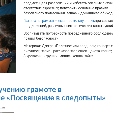
предметы для развлечений и избегать опасных ситуа
отсутствие взрослых; повторить основные правила
безопасного пользования вещами домашнего обиход
Развивать грамматически правильную речь
при соста
предложений, различных синтаксических конструкций
Воспитывать потребность повседневного соблюдени
правил безопасности.
Материал: Д/игра «Полезное или вредное»; конверт с
рисунком; запись рассказов зверюшек, цокота копыт;
3 кроватки; игрушки: мишка, кошка, зайка.
учению грамоте в
пе «Посвящение в следопыты»
min