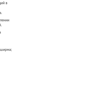
ций в
а.
влении
.
я
 ширма;