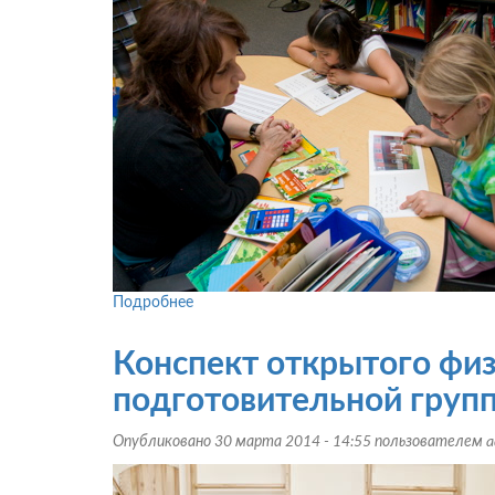
4-
5
лет:
«Правила
безопасности
для
детей»
Подробнее
о
Открытое
занятие
Конспект открытого физ
по
обучению
подготовительной групп
грамоте
в
Опубликовано 30 марта 2014 - 14:55 пользователем
a
подготовительной
группе