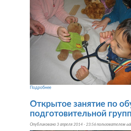
Подробнее
о
Конспект
открытого
Открытое занятие по об
занятия
по
подготовительной груп
обж
для
Опубликовано 3 апреля 2014 - 23:56 пользователем
ad
детей