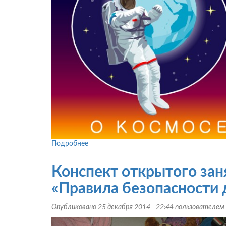
Подробнее
о
Конспект
открытого
Конспект открытого заня
занятия
в
«Правила безопасности 
детском
саду:
Опубликовано 25 декабря 2014 - 22:44 пользователем
«Космическое
путешествие»