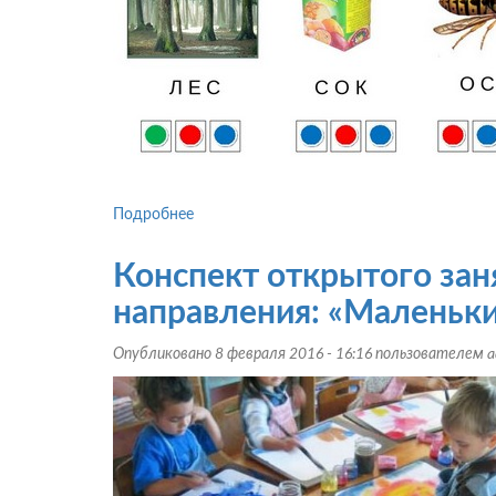
Подробнее
о
Открытое
занятие
Конспект открытого зан
в
старшей
направления: «Маленьк
группе:
«Занимательная
Опубликовано 8 февраля 2016 - 16:16 пользователем
a
грамматика»