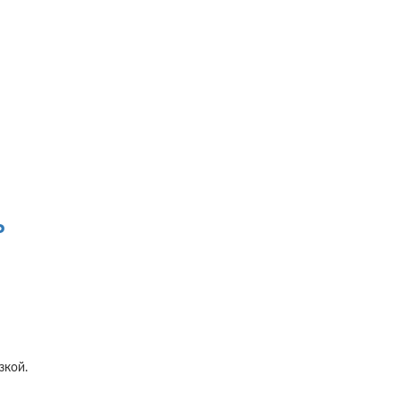
ь
зкой.