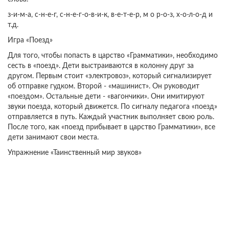
з-и-м-а, с-н-е-г, с-н-е-г-о-в-и-к, в-е-т-е-р, м о р-о-з, х-о-л-о-д и
т.д.
Игра «Поезд»
Для того, чтобы попасть в царство «Грамматики», необходимо
сесть в «поезд». Дети выстраиваются в колонну друг за
другом. Первым стоит «электровоз», который сигнализирует
об отправке гудком. Второй - «машинист». Он руководит
«поездом». Остальные дети - «вагончики». Они имитируют
звуки поезда, который движется. По сигналу педагога «поезд»
отправляется в путь. Каждый участник выполняет свою роль.
После того, как «поезд прибывает в царство Грамматики», все
дети занимают свои места.
Упражнение «Таинственный мир звуков»