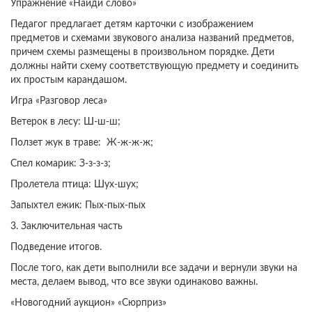
Упражнение «Найди слово»
Педагог предлагает детям карточки с изображением
предметов и схемами звукового анализа названий предметов,
причем схемы размещены в произвольном порядке. Дети
должны найти схему соответствующую предмету и соединить
их простым карандашом.
Игра «Разговор леса»
Ветерок в лесу: Ш-ш-ш;
Ползет жук в траве: Ж-ж-ж-ж;
Спел комарик: З-з-з-з;
Пролетела птица: Шух-шух;
Запыхтел ежик: Пых-пых-пых
3. Заключительная часть
Подведение итогов.
После того, как дети выполнили все задачи и вернули звуки на
места, делаем вывод, что все звуки одинаково важны.
«Новогодний аукцион» «Сюрприз»