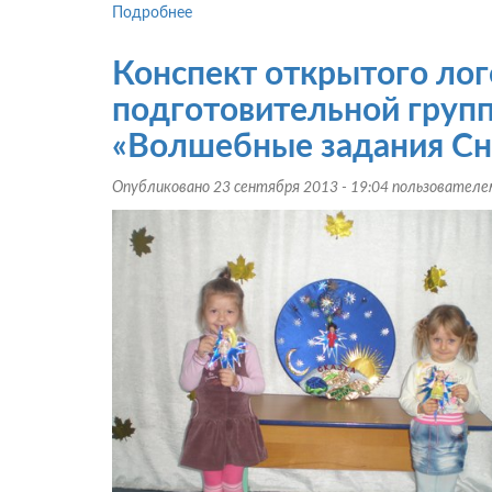
Подробнее
о
Интегрированное
занятие
Конспект открытого лог
по
развитию
подготовительной групп
речи
«Волшебные задания Сн
детей
с
Опубликовано 23 сентября 2013 - 19:04 пользовател
нарушениями
зрения:
«Наша
планета
–
Земля»