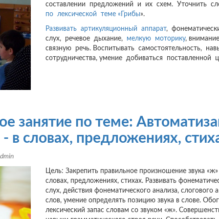
составлении предложений и их схем. Уточнить с
по лексической теме «Грибы
».
Развивать артикуляционный аппарат
, фонематичес
слух, речевое дыхание,
мелкую моторику
, внимани
связную речь. Воспитывать самостоятельность, на
сотрудничества, умение добиваться поставленной ц
е занятие по теме: Автоматиз
- в словах, предложениях, стих
dmin
Цель: Закрепить правильное произношение звука «ж»
словах, предложениях, стихах. Развивать фонематиче
слух, действия фонематического анализа, слогового 
слов, умение определять позицию звука в слове. Обо
лексический запас словам со звуком «ж». Совершенст