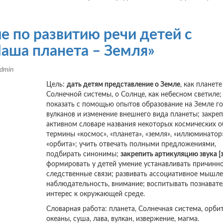
е по развитию речи детей с
аша планета – Земля»
dmin
Цель:
дать детям представление о Земле
, как планете
Солнечной системы, о Солнце, как небесном светиле;
показать с помощью опытов образование на Земле го
вулканов и изменение внешнего вида планеты; закреп
активном словаре названия некоторых космических о
термины «космос», «планета», «земля», «иллюминатор»
«орбита»; учить отвечать полными предложениями,
подбирать синонимы;
закрепить артикуляцию звука [з
формировать у детей умение устанавливать причинно
следственные связи; развивать ассоциативное мышле
наблюдательность, внимание; воспитывать познават
интерес к окружающей среде.
Словарная работа: планета, Солнечная система, орбит
океаны, суша, лава, вулкан, извержение, магма.