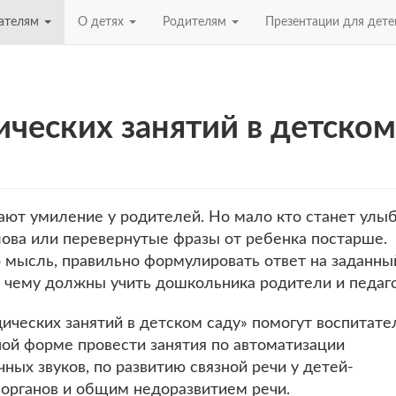
ателям
О детях
Родителям
Презентации для дет
ческих занятий в детском
ют умиление у родителей. Но мало кто станет улыб
ова или перевернутые фразы от ребенка постарше.
 мысль, правильно формулировать ответ на заданны
о, чему должны учить дошкольника родители и педаго
ческих занятий в детском саду» помогут воспитате
ной форме провести занятия по автоматизации
ых звуков, по развитию связной речи у детей-
 органов и общим недоразвитием речи.