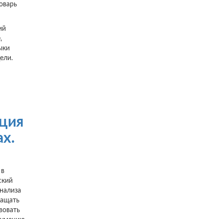
ловарь
кий
е,
выки
ели.
ация
ах.
 в
ский
анализа
гащать
вовать