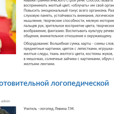
навыки грамматического строя речи. Способствовать
воспринимать желтый цвет, «облучать» им свой орган
Повысить эмоциональный тонус всего организма. Раз
слуховую память, устойчивость внимания, логическое
мышление, творческие способности, мелкую моторик
пальцев рук, зрительное восприятие цвета, творческо
воображение, фантазию. Воспитывать культуру речев
общения, внимательное отношение к окружающему.
Оборудование: Волшебная сумка, карты - схемы слов
предметные картинки, цветок с лепестками, игрушка-
желтые следы, ткань желтого цвета, костюмы жуков
в мешочках, солнечные зайчики с картинками, обруч 
желтыми лентами.
готовительной логопедической
м
admin
Учитель –логопед Левина Т.М.