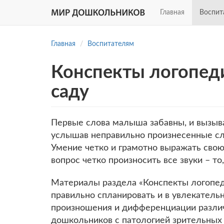
Главная
Воспит
Перейти
к
Главная
Воспитателям
основному
содержанию
Конспекты логопеди
саду
Первые слова малыша забавны, и вызыва
услышав неправильно произнесенные сл
Умение четко и грамотно выражать свою
вопрос четко произносить все звуки – т
Материалы раздела «Конспекты логопеди
правильно спланировать и в увлекатель
произношения и дифференциации различн
дошкольников с патологией зрительных