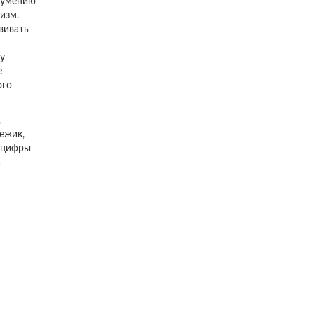
 умению
изм.
вивать
у
е
ого
,
ежик,
, цифры
с