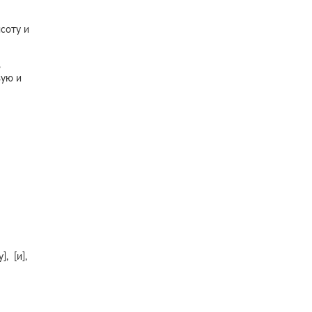
ысоту и
,
вую и
, [и],