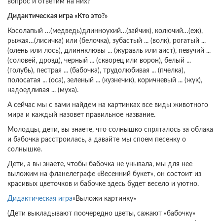
вопрос и ответим на них?
Дидактическая игра «Кто это?»
Косолапый …(медведь)длинноухий…(зайчик), колючий…(еж),
рыжая…(лисичка) или (белочка), зубастый ... (волк), рогатый ...
(олень или лось), длиннклювы ... (журавль или аист), певучий ...
(соловей, дрозд), черный ... (скворец или ворон), белый ...
(голубь), пестрая ... (бабочка), трудолюбивая ... (пчелка),
полосатая ... (оса), зеленый ... (кузнечик), коричневый ... (жук),
надоедливая ... (муха).
А сейчас мы с вами найдем на картинках все виды животного
мира и каждый назовет правильное название.
Молодцы, дети, вы знаете, что солнышко спряталось за облака
и бабочка расстроилась, а давайте мы споем песенку о
солнышке.
Дети, а вы знаете, чтобы бабочка не унывала, мы для нее
выложим на фланелеграфе «Весенний букет», он состоит из
красивых цветочков и бабочке здесь будет весело и уютно.
Дидактическая игра
«Выложи картинку»
(Дети выкладывают поочередно цветы, сажают «бабочку»