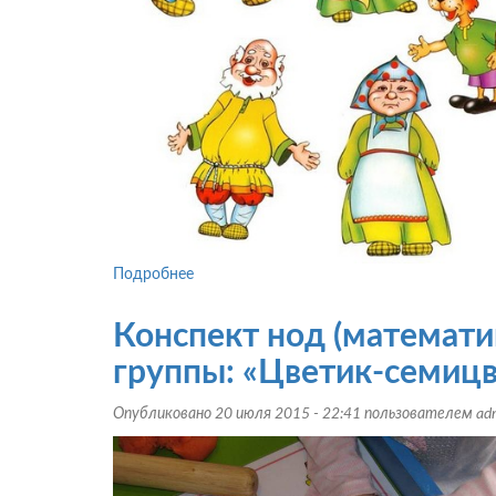
Подробнее
о
Занятие
для
Конспект нод (математи
детей
старшего
группы: «Цветик-семиц
дошкольного
возраста:
Опубликовано 20 июля 2015 - 22:41 пользователем
ad
«Математическая
страна»