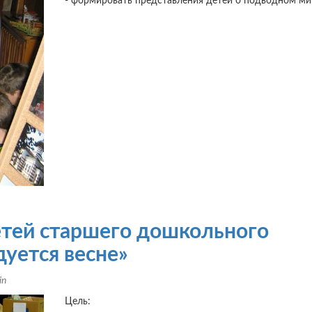
- формировать представления детей о подводном ми
етей старшего дошкольного
дуется весне»
in
Цель: