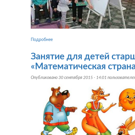
Подробнее
о
Занятие
по
Занятие для детей стар
валеологии
для
«Математическая стран
старших
дошкольников:
Опубликовано 30 сентября 2015 - 14:01 пользовател
«Путешествие
в
страну
Чувств»