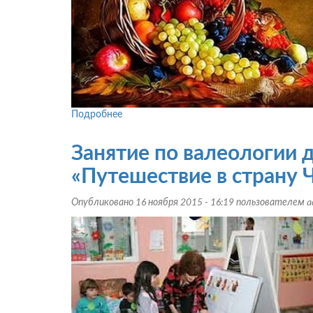
Подробнее
о
Занятие
в
Занятие по валеологии 
старшей
группе
«Путешествие в страну 
детского
сада:
Опубликовано 16 ноября 2015 - 16:19 пользователем
a
«Щедрая
осень
с
подарками
пришла!»