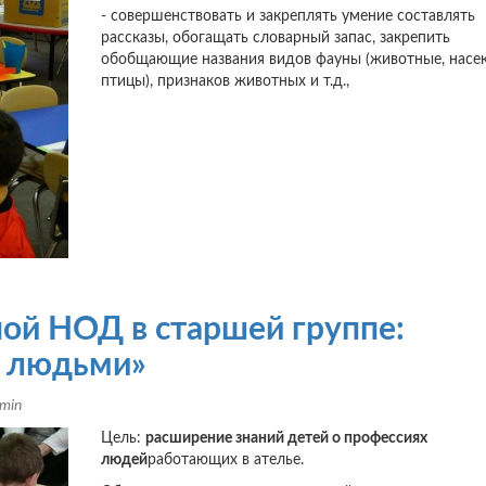
- совершенствовать и закреплять умение составлять
рассказы, обогащать словарный запас, закрепить
обобщающие названия видов фауны (животные, насе
птицы), признаков животных и т.д.,
ой НОД в старшей группе:
и людьми»
min
Цель:
расширение знаний детей о профессиях
людей
работающих в ателье.