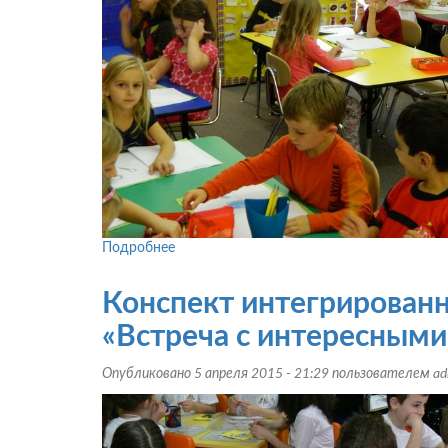
группе:
«Путешествие
по
морю»
Подробнее
о
Конспект
занятия
Конспект интегрированн
для
детей
«Встреча с интересным
старшего
дошкольного
Опубликовано 5 апреля 2015 - 21:29 пользователем
ad
возраста:
«Все
живое
радуется