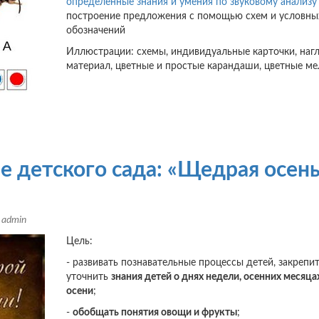
определенные знания и умения по звуковому анализу
построение предложения с помощью схем и условны
обозначений
Иллюстрации: схемы, индивидуальные карточки, наг
материал, цветные и простые карандаши, цветные ме
е детского сада: «Щедрая осень
м
admin
Цель:
- развивать познавательные процессы детей, закрепит
уточнить
знания детей о днях недели, осенних месяцах
осени
;
-
обобщать понятия овощи и фрукты
;