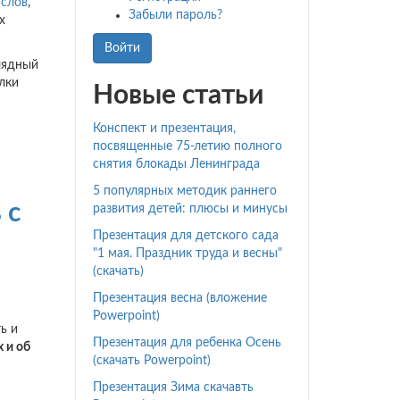
 слов
,
Забыли пароль?
х
Войти
лядный
лки
Новые статьи
Конспект и презентация,
посвященные 75-летию полного
снятия блокады Ленинграда
5 популярных методик раннего
 с
развития детей: плюсы и минусы
Презентация для детского сада
"1 мая. Праздник труда и весны"
(скачать)
Презентация весна (вложение
Powerpoint)
ь и
Презентация для ребенка Осень
 и об
(скачать Powerpoint)
Презентация Зима скачавть